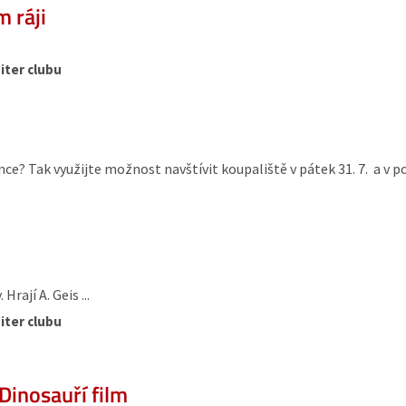
 ráji
iter clubu
nce? Tak využijte možnost navštívit koupaliště v pátek 31. 7. a v po
Hrají A. Geis ...
iter clubu
Dinosauří film