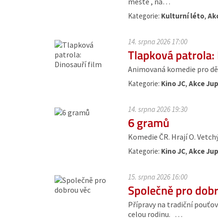
městě , na…
Kategorie:
Kulturní léto
,
Ak
14. srpna 2026 17:00
Tlapková patrola: 
Animovaná komedie pro dět
Kategorie:
Kino JC
,
Akce Jup
14. srpna 2026 19:30
6 gramů
Komedie ČR. Hrají O. Vetchý, 
Kategorie:
Kino JC
,
Akce Jup
15. srpna 2026 16:00
Společně pro dob
Přípravy na tradiční pouťo
celou rodinu. …