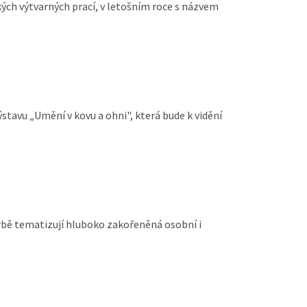
kých výtvarných prací, v letošním roce s názvem
stavu „Umění v kovu a ohni", která bude k vidění
orbě tematizují hluboko zakořeněná osobní i