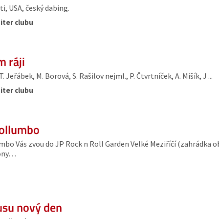
i, USA, český dabing.
iter clubu
 ráji
Jeřábek, M. Borová, S. Rašilov nejml., P. Čtvrtníček, A. Mišík, J ...
iter clubu
Collumbo
umbo Vás zvou do JP Rock n Roll Garden Velké Meziříčí (zahrádka ob
tóny…
usu nový den