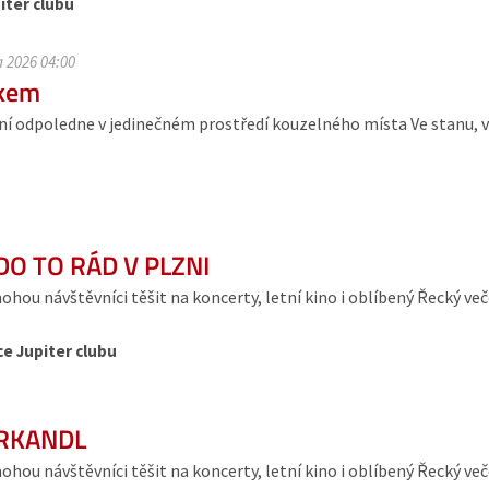
iter clubu
a 2026 04:00
ákem
letní odpoledne v jedinečném prostředí kouzelného místa Ve stanu
DO TO RÁD V PLZNI
ou návštěvníci těšit na koncerty, letní kino i oblíbený Řecký več
ce Jupiter clubu
KRKANDL
ou návštěvníci těšit na koncerty, letní kino i oblíbený Řecký več