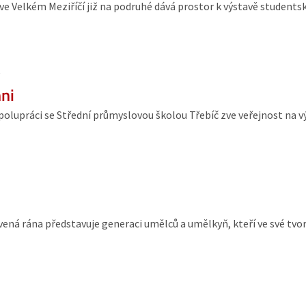
 ve Velkém Meziříčí již na podruhé dává prostor k výstavě students
6
ni
olupráci se Střední průmyslovou školou Třebíč zve veřejnost na vý
vená rána představuje generaci umělců a umělkyň, kteří ve své tv