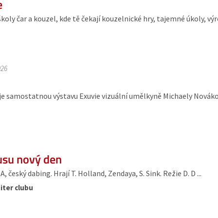
e
školy čar a kouzel, kde tě čekají kouzelnické hry, tajemné úkoly, v
026
e samostatnou výstavu Exuvie vizuální umělkyně Michaely Novákové
usu nový den
 český dabing. Hrají T. Holland, Zendaya, S. Sink. Režie D. D ...
iter clubu