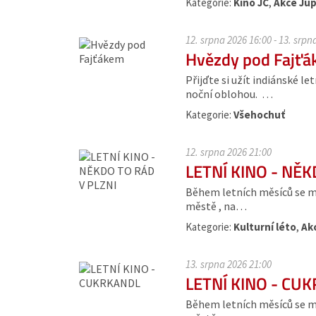
Kategorie:
Kino JC
,
Akce Jup
12. srpna 2026 16:00 - 13. srpn
Hvězdy pod Fajť
Přijďte si užít indiánské 
noční oblohou. …
Kategorie:
Všehochuť
12. srpna 2026 21:00
LETNÍ KINO - NĚK
Během letních měsíců se moh
městě , na…
Kategorie:
Kulturní léto
,
Ak
13. srpna 2026 21:00
LETNÍ KINO - CU
Během letních měsíců se moh