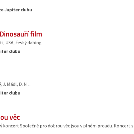
ce Jupiter clubu
Dinosauří film
i, USA, český dabing.
iter clubu
J. Mádl, D. N ...
iter clubu
rou věc
vý koncert Společně pro dobrou věc jsou v plném proudu. Koncert 