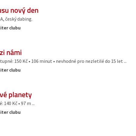
usu nový den
A, český dabing.
iter clubu
ezi námi
tupné: 150 Kč • 106 minut • nevhodné pro nezletilé do 15 let ...
iter clubu
ové planety
 140 Kč • 97 m ...
iter clubu