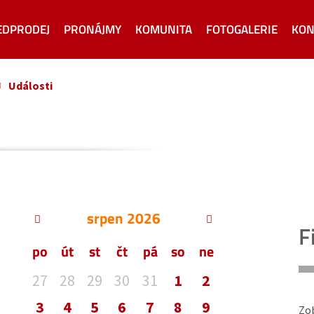
EDPRODEJ
PRONÁJMY
KOMUNITA
FOTOGALERIE
KON
Události
srpen
2026
F
po
út
st
čt
pá
so
ne
27
28
29
30
31
1
2
3
4
5
6
7
8
9
Zob