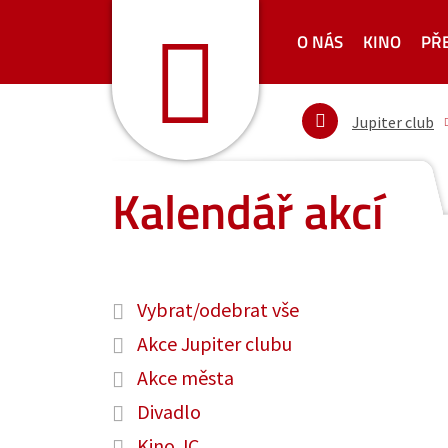
O NÁS
KINO
PŘ
Jupiter club
Kalendář akcí
Vybrat/odebrat vše
Akce Jupiter clubu
Akce města
Divadlo
Kino JC