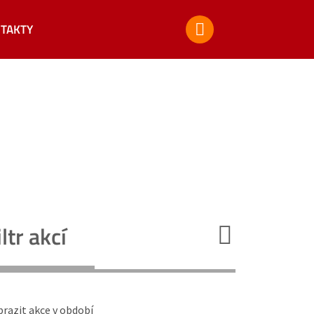
TAKTY
iltr akcí
razit akce v období