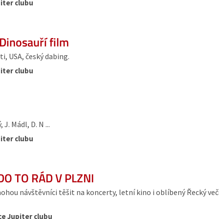
iter clubu
Dinosauří film
i, USA, český dabing.
iter clubu
J. Mádl, D. N ...
iter clubu
DO TO RÁD V PLZNI
ou návštěvníci těšit na koncerty, letní kino i oblíbený Řecký več
ce Jupiter clubu