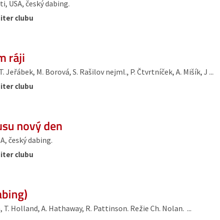
i, USA, český dabing.
iter clubu
 ráji
Jeřábek, M. Borová, S. Rašilov nejml., P. Čtvrtníček, A. Mišík, J ...
iter clubu
usu nový den
A, český dabing.
iter clubu
abing)
T. Holland, A. Hathaway, R. Pattinson. Režie Ch. Nolan. ...