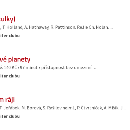
tulky)
T. Holland, A. Hathaway, R. Pattinson. Režie Ch. Nolan. ...
iter clubu
ové planety
: 140 Kč • 97 minut • přístupnost bez omezení ...
iter clubu
 ráji
Jeřábek, M. Borová, S. Rašilov nejml., P. Čtvrtníček, A. Mišík, J ...
iter clubu