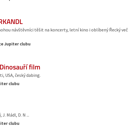
KRKANDL
ou návštěvníci těšit na koncerty, letní kino i oblíbený Řecký več
ce Jupiter clubu
Dinosauří film
i, USA, český dabing.
iter clubu
J. Mádl, D. N ...
iter clubu