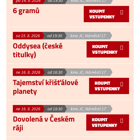
pá 14. 8. 2026
od 19:30
kino JC, Náměstí 17
6 gramů
KOUPIT
VSTUPENKY
so 15. 8. 2026
od 19:30
kino JC, Náměstí 17
Oddysea (české
KOUPIT
VSTUPENKY
titulky)
ne 16. 8. 2026
od 16:30
kino JC, Náměstí 17
Tajemství křišťálové
KOUPIT
VSTUPENKY
planety
ne 16. 8. 2026
od 18:30
kino JC, Náměstí 17
Dovolená v Českém
KOUPIT
VSTUPENKY
ráji