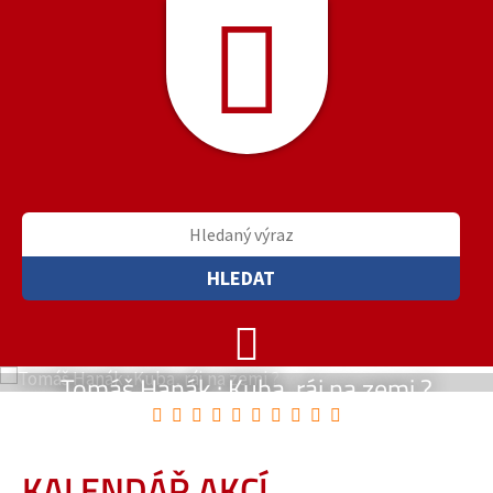
HLEDAT
Tomáš Hanák : Kuba, ráj na zemi ?
Linda
30. 9. 2026
20. 9. 2026
KALENDÁŘ AKCÍ