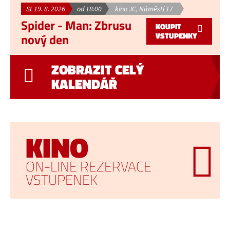
St 19. 8. 2026
od 18:00
kino JC, Náměstí 17
Spider - Man: Zbrusu
KOUPIT
VSTUPENKY
nový den
ZOBRAZIT CELÝ
KALENDÁŘ
KINO
ON-LINE REZERVACE
VSTUPENEK