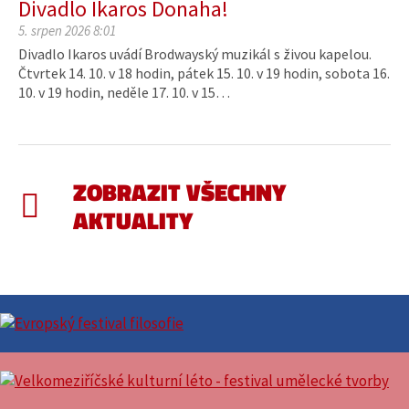
Divadlo Ikaros Donaha!
5. srpen 2026 8:01
Divadlo Ikaros uvádí Brodwayský muzikál s živou kapelou.
Čtvrtek 14. 10. v 18 hodin, pátek 15. 10. v 19 hodin, sobota 16.
10. v 19 hodin, neděle 17. 10. v 15…
ZOBRAZIT VŠECHNY
AKTUALITY