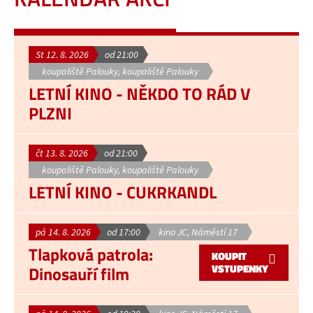
St 12. 8. 2026
od 21:00
koupaliště Palouky, koupaliště Palouky
LETNÍ KINO - NĚKDO TO RÁD V
PLZNI
čt 13. 8. 2026
od 21:00
koupaliště Palouky, koupaliště Palouky
LETNÍ KINO - CUKRKANDL
pá 14. 8. 2026
od 17:00
kino JC, Náměstí 17
Tlapková patrola:
KOUPIT
VSTUPENKY
Dinosauří film