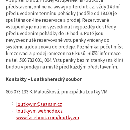
v Jupiter clubu. Prodej vstupenek na loutková
představení, online na www.jupiterclub.cz, vždy 14 dní
před uvedením termínu pohádky (neděle od 18.00) je
spuštěna on-line rezervace a prodej. Rezervované
vstupenky je nutno vyzvednout nejpozději do středy
před uvedením pohádky do 16 hodin. Poté jsou
nevyzvednuté rezervované vstupenky vráceny do
systému a jdou znovu do prodeje. Poznámka: počet míst
k rezervaci a prodeji omezen na 6 kusů. Bližší informace
na tel. 566 782 001, 004. Vstupenky bez místenky (na klín)
budou v prodeji na místě před každým představením.
Kontakty – Loutkoherecký soubor
605 073 133 K. Maloušková, principálka Loutky VM
loutkyvm@seznam.cz
loutkyvm.webnode.cz
www.facebook.com/loutkyvm