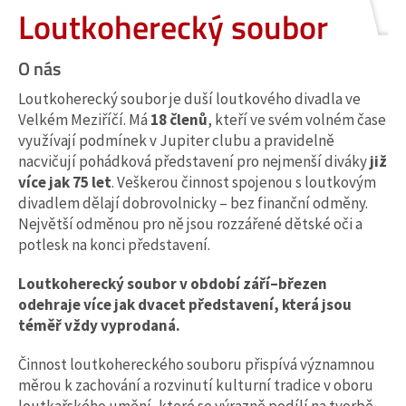
Loutkoherecký soubor
O nás
Loutkoherecký soubor je duší loutkového divadla ve
Velkém Meziříčí. Má
18 členů
, kteří ve svém volném čase
využívají podmínek v Jupiter clubu a pravidelně
nacvičují pohádková představení pro nejmenší diváky
již
více jak 75 let
. Veškerou činnost spojenou s loutkovým
divadlem dělají dobrovolnicky – bez finanční odměny.
Největší odměnou pro ně jsou rozzářené dětské oči a
potlesk na konci představení.
Loutkoherecký soubor v období září–březen
odehraje více jak dvacet představení, která jsou
téměř vždy vyprodaná.
Činnost loutkohereckého souboru přispívá významnou
měrou k zachování a rozvinutí kulturní tradice v oboru