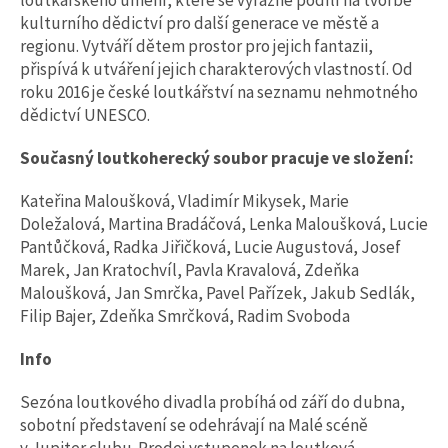
loutkařského umění, které se výrazně podílí na tvorbě
kulturního dědictví pro další generace ve městě a
regionu. Vytváří dětem prostor pro jejich fantazii,
přispívá k utváření jejich charakterových vlastností. Od
roku 2016 je české loutkářství na seznamu nehmotného
dědictví UNESCO.
Současný loutkoherecký soubor pracuje ve složení:
Kateřina Maloušková, Vladimír Mikysek, Marie
Doležalová, Martina Bradáčová, Lenka Maloušková, Lucie
Pantůčková, Radka Jiřičková, Lucie Augustová, Josef
Marek, Jan Kratochvíl, Pavla Kravalová, Zdeňka
Maloušková, Jan Smrčka, Pavel Pařízek, Jakub Sedlák,
Filip Bajer, Zdeňka Smrčková, Radim Svoboda
Info
Sezóna loutkového divadla probíhá od září do dubna,
sobotní představení se odehrávají na Malé scéně