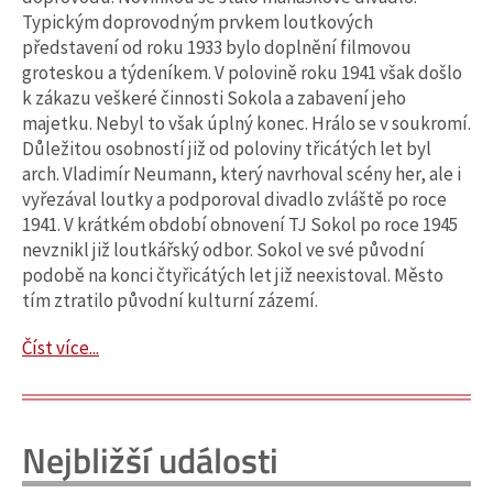
Typickým doprovodným prvkem loutkových
představení od roku 1933 bylo doplnění filmovou
groteskou a týdeníkem. V polovině roku 1941 však došlo
k zákazu veškeré činnosti Sokola a zabavení jeho
majetku. Nebyl to však úplný konec. Hrálo se v soukromí.
Důležitou osobností již od poloviny třicátých let byl
arch. Vladimír Neumann, který navrhoval scény her, ale i
vyřezával loutky a podporoval divadlo zvláště po roce
1941. V krátkém období obnovení TJ Sokol po roce 1945
nevznikl již loutkářský odbor. Sokol ve své původní
podobě na konci čtyřicátých let již neexistoval. Město
tím ztratilo původní kulturní zázemí.
Číst více...
Nejbližší události