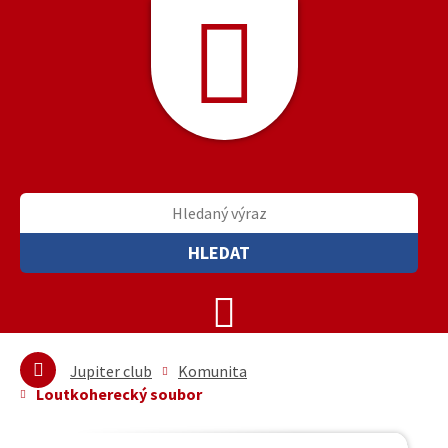
HLEDAT
Jupiter club
Komunita
Loutkoherecký soubor