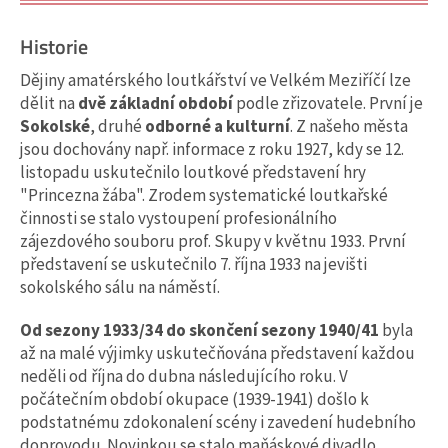
Historie
Dějiny amatérského loutkářství ve Velkém Meziříčí lze
dělit na
dvě základní období
podle zřizovatele. První je
Sokolské
, druhé
odborné a kulturní
. Z našeho města
jsou dochovány např. informace z roku 1927, kdy se 12.
listopadu uskutečnilo loutkové představení hry
"Princezna žába". Zrodem systematické loutkařské
činnosti se stalo vystoupení profesionálního
zájezdového souboru prof. Skupy v květnu 1933. První
představení se uskutečnilo 7. října 1933 na jevišti
sokolského sálu na náměstí.
Od sezony 1933/34
do skončení sezony 1940/41
byla
až na malé výjimky uskutečňována představení každou
neděli od října do dubna následujícího roku. V
počátečním období okupace (1939-1941) došlo k
podstatnému zdokonalení scény i zavedení hudebního
doprovodu. Novinkou se stalo maňáskové divadlo.