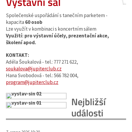
Výstavní sál
Společenské uspořádání s tanečním parketem -
kapacita
60 osob
Lze využít v kombinaci s koncertním sálem
Využití: pro výstavní účely, prezentační akce,
školení apod.
KONTAKT:
Adéla Šoukalová - tel.: 777 271 622,
soukalova@jupiterclub.cz
Hana Svobodová - tel.: 566 782 004,
program@jupiterclub.cz
Nejbližší
události