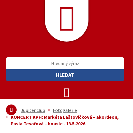
HLEDAT
Jupiter club
Fotogalerie
KONCERT KPH: Markéta Laštovičková – akordeon,
Pavla Tesařová – housle - 13.5.2026