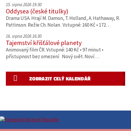
15. srpna 2026 19:30
Oddysea (české titulky)
Drama USA. Hrají M. Damon, T. Holland, A. Hathaway, R.
Pattinson. Režie Ch. Nolan. Vstupné: 160 Kč • 172…
16. srpna 2026 16:30
Tajemství křišťálové planety
Animovaný film ČR. Vstupné: 140 Kč • 97 minut •
přístupnost bez omezení Nový svět. Noví…
ZOBRAZIT CELÝ KALENDÁŘ