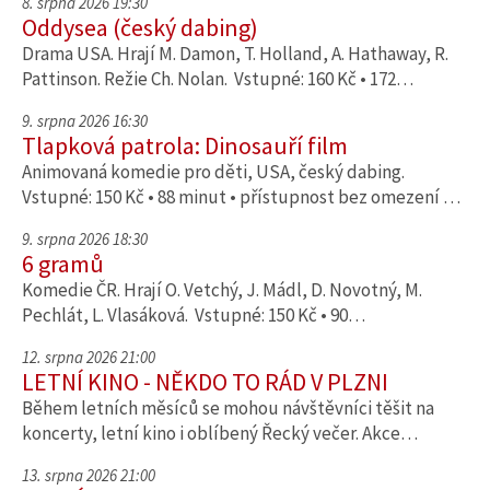
8. srpna 2026 19:30
Oddysea (český dabing)
Drama USA. Hrají M. Damon, T. Holland, A. Hathaway, R.
Pattinson. Režie Ch. Nolan. Vstupné: 160 Kč • 172…
9. srpna 2026 16:30
Tlapková patrola: Dinosauří film
Animovaná komedie pro děti, USA, český dabing.
Vstupné: 150 Kč • 88 minut • přístupnost bez omezení …
9. srpna 2026 18:30
6 gramů
Komedie ČR. Hrají O. Vetchý, J. Mádl, D. Novotný, M.
Pechlát, L. Vlasáková. Vstupné: 150 Kč • 90…
12. srpna 2026 21:00
LETNÍ KINO - NĚKDO TO RÁD V PLZNI
Během letních měsíců se mohou návštěvníci těšit na
koncerty, letní kino i oblíbený Řecký večer. Akce…
13. srpna 2026 21:00