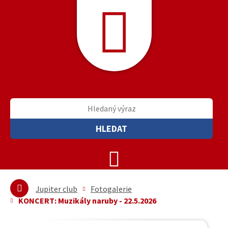
HLEDAT
Jupiter club
Fotogalerie
KONCERT: Muzikály naruby - 22.5.2026