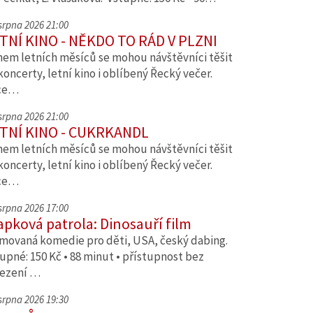
 srpna 2026 21:00
TNÍ KINO - NĚKDO TO RÁD V PLZNI
em letních měsíců se mohou návštěvníci těšit
koncerty, letní kino i oblíbený Řecký večer.
ce…
 srpna 2026 21:00
TNÍ KINO - CUKRKANDL
em letních měsíců se mohou návštěvníci těšit
koncerty, letní kino i oblíbený Řecký večer.
ce…
 srpna 2026 17:00
apková patrola: Dinosauří film
movaná komedie pro děti, USA, český dabing.
upné: 150 Kč • 88 minut • přístupnost bez
ezení …
 srpna 2026 19:30