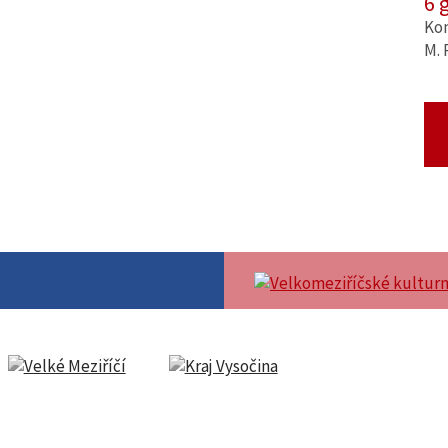
6 
Kom
M. 