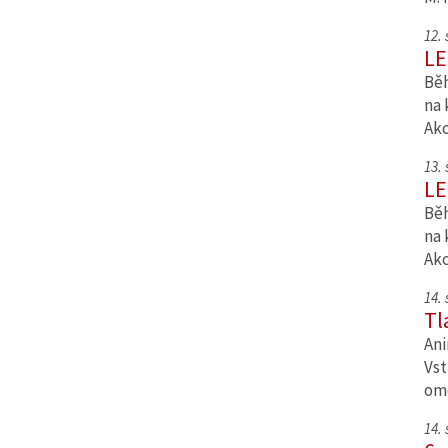
12.
LE
Běh
na 
Ak
13.
LE
Běh
na 
Ak
14.
Tl
Ani
Vst
om
14.