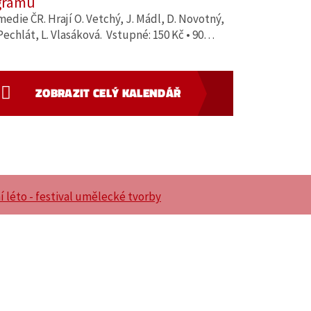
gramů
edie ČR. Hrají O. Vetchý, J. Mádl, D. Novotný,
Pechlát, L. Vlasáková. Vstupné: 150 Kč • 90…
ZOBRAZIT CELÝ KALENDÁŘ