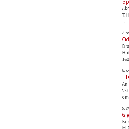
Sp
Akč
T. 
…
8. 
Od
Dra
Hat
160
9. 
Tl
Ani
Vst
om
9. 
6 
Kom
M. 