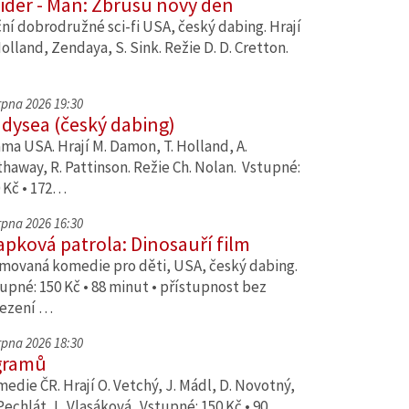
ider - Man: Zbrusu nový den
ní dobrodružné sci-fi USA, český dabing. Hrají
Holland, Zendaya, S. Sink. Režie D. D. Cretton.
srpna 2026 19:30
dysea (český dabing)
ma USA. Hrají M. Damon, T. Holland, A.
haway, R. Pattinson. Režie Ch. Nolan. Vstupné:
 Kč • 172…
srpna 2026 16:30
apková patrola: Dinosauří film
movaná komedie pro děti, USA, český dabing.
upné: 150 Kč • 88 minut • přístupnost bez
ezení …
srpna 2026 18:30
gramů
edie ČR. Hrají O. Vetchý, J. Mádl, D. Novotný,
Pechlát, L. Vlasáková. Vstupné: 150 Kč • 90…