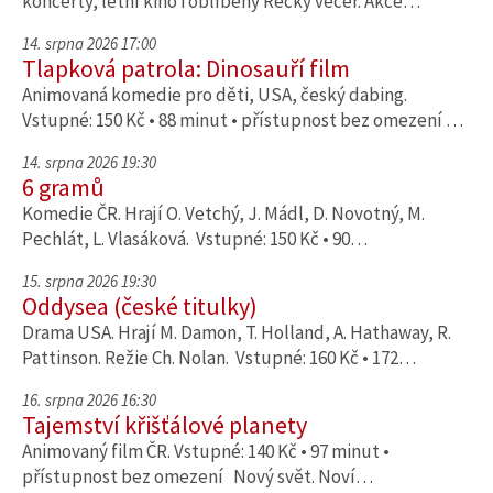
koncerty, letní kino i oblíbený Řecký večer. Akce…
14. srpna 2026 17:00
Tlapková patrola: Dinosauří film
Animovaná komedie pro děti, USA, český dabing.
Vstupné: 150 Kč • 88 minut • přístupnost bez omezení …
14. srpna 2026 19:30
6 gramů
Komedie ČR. Hrají O. Vetchý, J. Mádl, D. Novotný, M.
Pechlát, L. Vlasáková. Vstupné: 150 Kč • 90…
15. srpna 2026 19:30
Oddysea (české titulky)
Drama USA. Hrají M. Damon, T. Holland, A. Hathaway, R.
Pattinson. Režie Ch. Nolan. Vstupné: 160 Kč • 172…
16. srpna 2026 16:30
Tajemství křišťálové planety
Animovaný film ČR. Vstupné: 140 Kč • 97 minut •
přístupnost bez omezení Nový svět. Noví…