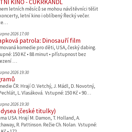
TNÍ KINO - CUKRKANDL
em letních měsíců se mohou návštěvníci těšit
koncerty, letní kino i oblíbený Řecký večer.
ce…
 srpna 2026 17:00
apková patrola: Dinosauří film
movaná komedie pro děti, USA, český dabing.
upné: 150 Kč • 88 minut • přístupnost bez
ezení …
 srpna 2026 19:30
gramů
edie ČR. Hrají O. Vetchý, J. Mádl, D. Novotný,
Pechlát, L. Vlasáková. Vstupné: 150 Kč • 90…
 srpna 2026 19:30
dysea (české titulky)
ma USA. Hrají M. Damon, T. Holland, A.
haway, R. Pattinson. Režie Ch. Nolan. Vstupné:
 Kč • 172…