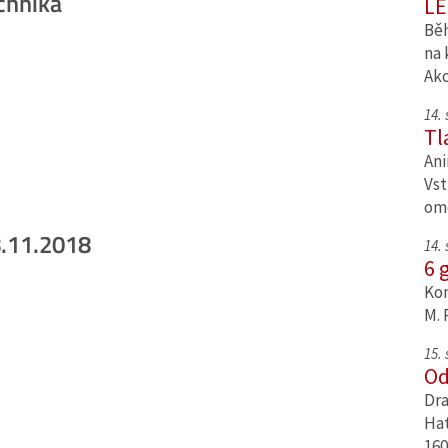
chnika
LE
Běh
na 
Ak
14.
Tl
Ani
Vst
om
8.11.2018
14.
6 
Kom
M. 
15.
Od
Dra
Hat
160