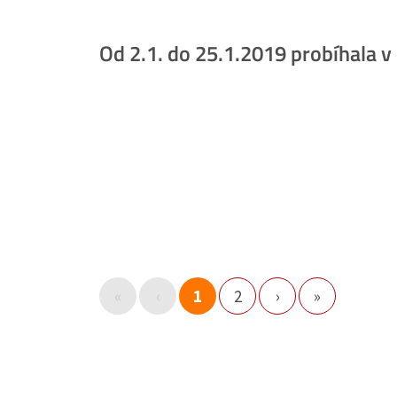
Od 2.1. do 25.1.2019 probíhala 
«
‹
1
2
›
»