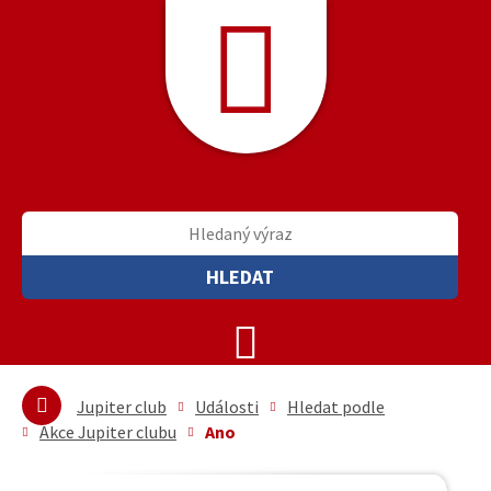
HLEDAT
Jupiter club
Události
Hledat podle
Akce Jupiter clubu
Ano