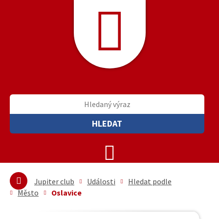
HLEDAT
Jupiter club
Události
Hledat podle
Město
Oslavice