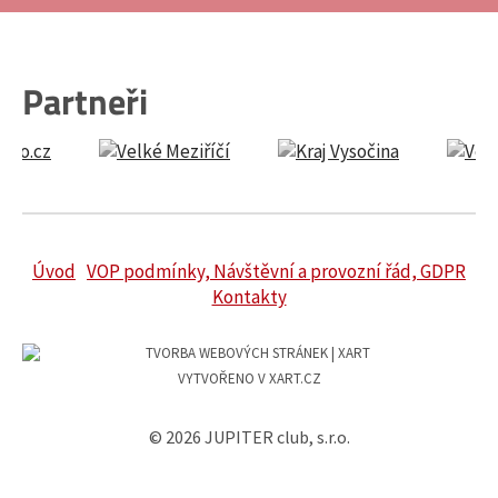
Partneři
Úvod
VOP podmínky, Návštěvní a provozní řád, GDPR
Kontakty
VYTVOŘENO V XART.CZ
© 2026 JUPITER club, s.r.o.