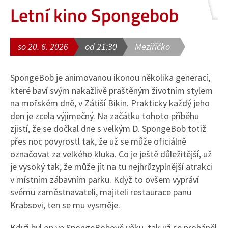
Letní kino Spongebob
so 20. 6. 2026
od 21:30
Meziříčko
SpongeBob je animovanou ikonou několika generací,
které baví svým nakažlivě praštěným životním stylem
na mořském dně, v Zátiší Bikin. Prakticky každý jeho
den je zcela výjimečný. Na začátku tohoto příběhu
zjistí, že se dočkal dne s velkým D. SpongeBob totiž
přes noc povyrostl tak, že už se může oficiálně
označovat za velkého kluka. Co je ještě důležitější, už
je vysoký tak, že může jít na tu nejhrůzyplnější atrakci
v místním zábavním parku. Když to ovšem vypráví
svému zaměstnavateli, majiteli restaurace panu
Krabsovi, ten se mu vysměje.
Když byl on ve SpongeBobově věku, tak už se proháněl