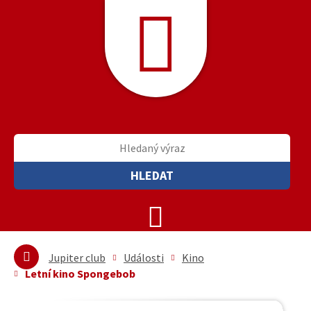
HLEDAT
Jupiter club
Události
Kino
Letní kino Spongebob