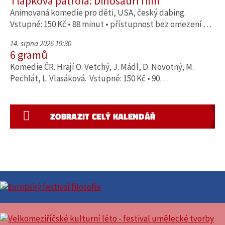
Tlapková patrola: Dinosauří film
Animovaná komedie pro děti, USA, český dabing.
Vstupné: 150 Kč • 88 minut • přístupnost bez omezení …
14. srpna 2026 19:30
6 gramů
Komedie ČR. Hrají O. Vetchý, J. Mádl, D. Novotný, M.
Pechlát, L. Vlasáková. Vstupné: 150 Kč • 90…
ZOBRAZIT CELÝ KALENDÁŘ