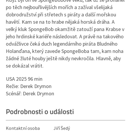
po těch nejbouřlivějších mořích a zažíval všelijaká
dobrodružství při střetech s piráty a další mořskou
havětí. Kam se na to hrabe nějaká horská dráha. A
velký kluk SpongeBob okamžitě zatouží pana Krabse v
jeho hrdinské kariéře následovat. A právě na takového
odvážlivce čeká duch legendárního piráta Bludného
Holanďana, který zavede SpongeBoba tam, kam noha
žádné žluté houby ještě nikdy nevkročila. Hlavně, aby
se dokázal vrátit.
USA 2025 96 min
Režie: Derek Drymon
Scénář: Derek Drymon
Podrobnosti o události
Kontaktní osoba
Jiří Šedý