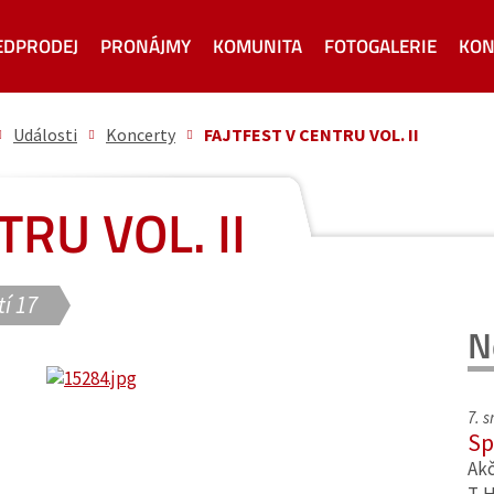
EDPRODEJ
PRONÁJMY
KOMUNITA
FOTOGALERIE
KON
Události
Koncerty
FAJTFEST V CENTRU VOL. II
RU VOL. II
í 17
N
7. 
Sp
Akč