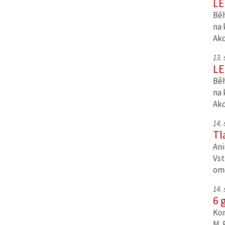
LE
Běh
na 
Ak
13.
LE
Běh
na 
Ak
14.
Tl
Ani
Vst
om
14.
6 
Kom
M. 