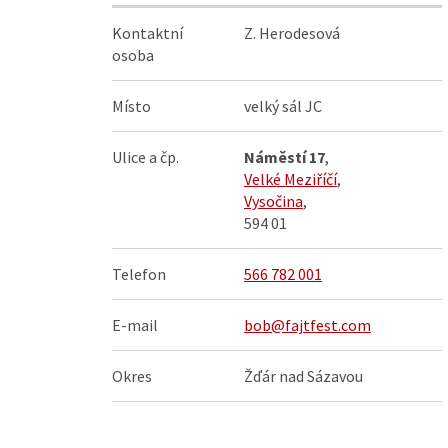
Kontaktní
Z. Herodesová
osoba
Místo
velký sál JC
Ulice a čp.
Náměstí 17
,
Velké Meziříčí
,
Vysočina
,
594 01
Telefon
566 782 001
E-mail
bob@fajtfest.com
Okres
Žďár nad Sázavou