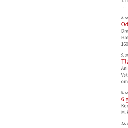
T. 
…
8. 
Od
Dra
Hat
160
9. 
Tl
Ani
Vst
om
9. 
6 
Kom
M. 
12.