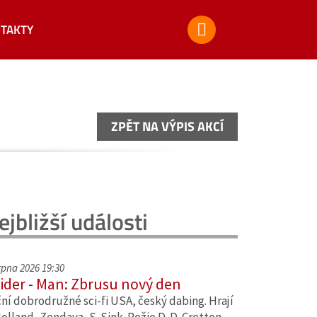
TAKTY
ZPĚT NA VÝPIS AKCÍ
ZPĚT NA VÝPIS AKCÍ
ejbližší události
srpna 2026 19:30
ider - Man: Zbrusu nový den
ní dobrodružné sci-fi USA, český dabing. Hrají