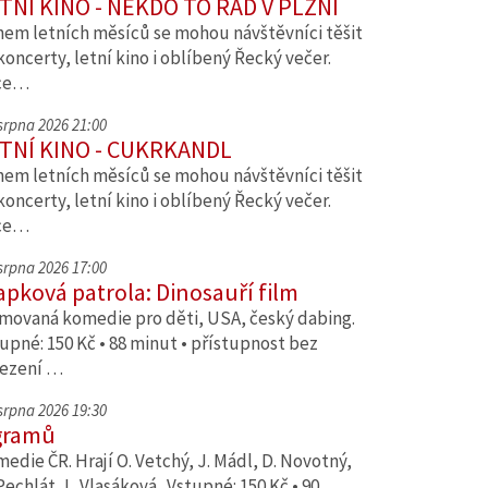
TNÍ KINO - NĚKDO TO RÁD V PLZNI
em letních měsíců se mohou návštěvníci těšit
koncerty, letní kino i oblíbený Řecký večer.
ce…
 srpna 2026 21:00
TNÍ KINO - CUKRKANDL
em letních měsíců se mohou návštěvníci těšit
koncerty, letní kino i oblíbený Řecký večer.
ce…
 srpna 2026 17:00
apková patrola: Dinosauří film
movaná komedie pro děti, USA, český dabing.
upné: 150 Kč • 88 minut • přístupnost bez
ezení …
 srpna 2026 19:30
gramů
edie ČR. Hrají O. Vetchý, J. Mádl, D. Novotný,
Pechlát, L. Vlasáková. Vstupné: 150 Kč • 90…