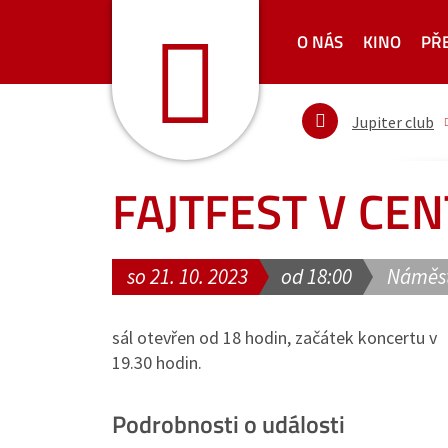
O NÁS
KINO
PŘ
Jupiter club
FAJTFEST V CENT
so 21. 10. 2023
od 18:00
Náměst
sál otevřen od 18 hodin, začátek koncertu v
19.30 hodin.
Podrobnosti o události