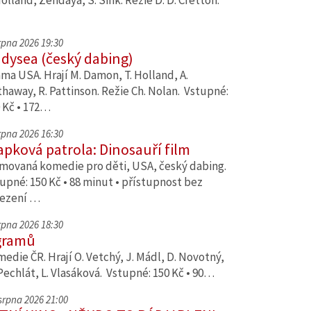
Holland, Zendaya, S. Sink. Režie D. D. Cretton.
srpna 2026 19:30
dysea (český dabing)
ma USA. Hrají M. Damon, T. Holland, A.
haway, R. Pattinson. Režie Ch. Nolan. Vstupné:
 Kč • 172…
srpna 2026 16:30
apková patrola: Dinosauří film
movaná komedie pro děti, USA, český dabing.
upné: 150 Kč • 88 minut • přístupnost bez
ezení …
srpna 2026 18:30
gramů
edie ČR. Hrají O. Vetchý, J. Mádl, D. Novotný,
Pechlát, L. Vlasáková. Vstupné: 150 Kč • 90…
 srpna 2026 21:00