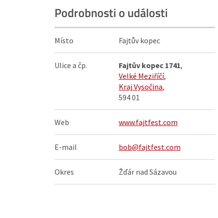
Podrobnosti o události
Místo
Fajtův kopec
Ulice a čp.
Fajtův kopec 1741
,
Velké Meziříčí
,
Kraj Vysočina
,
594 01
Web
www.fajtfest.com
E-mail
bob@fajtfest.com
Okres
Žďár nad Sázavou