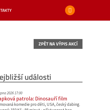
TAKTY
ZPĚT NA VÝPIS AKCÍ
ZPĚT NA VÝPIS AKCÍ
ejbližší události
srpna 2026 17:00
apková patrola: Dinosauří film
movaná komedie pro děti, USA, český dabing.