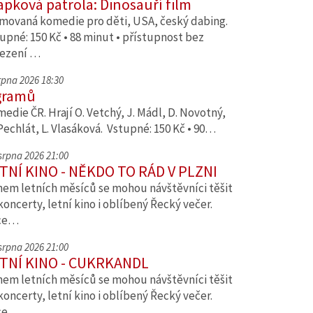
apková patrola: Dinosauří film
movaná komedie pro děti, USA, český dabing.
upné: 150 Kč • 88 minut • přístupnost bez
ezení …
srpna 2026 18:30
gramů
edie ČR. Hrají O. Vetchý, J. Mádl, D. Novotný,
Pechlát, L. Vlasáková. Vstupné: 150 Kč • 90…
 srpna 2026 21:00
TNÍ KINO - NĚKDO TO RÁD V PLZNI
em letních měsíců se mohou návštěvníci těšit
koncerty, letní kino i oblíbený Řecký večer.
ce…
 srpna 2026 21:00
TNÍ KINO - CUKRKANDL
em letních měsíců se mohou návštěvníci těšit
koncerty, letní kino i oblíbený Řecký večer.
ce…