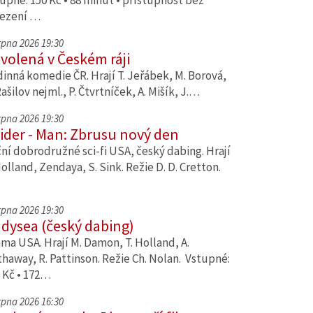
upné: 150 Kč • 88 minut • přístupnost bez
ezení …
srpna 2026 19:30
volená v Českém ráji
inná komedie ČR. Hrají T. Jeřábek, M. Borová,
Rašilov nejml., P. Čtvrtníček, A. Mišík, J.…
srpna 2026 19:30
ider - Man: Zbrusu nový den
ní dobrodružné sci-fi USA, český dabing. Hrají
Holland, Zendaya, S. Sink. Režie D. D. Cretton.
srpna 2026 19:30
dysea (český dabing)
ma USA. Hrají M. Damon, T. Holland, A.
haway, R. Pattinson. Režie Ch. Nolan. Vstupné:
 Kč • 172…
srpna 2026 16:30