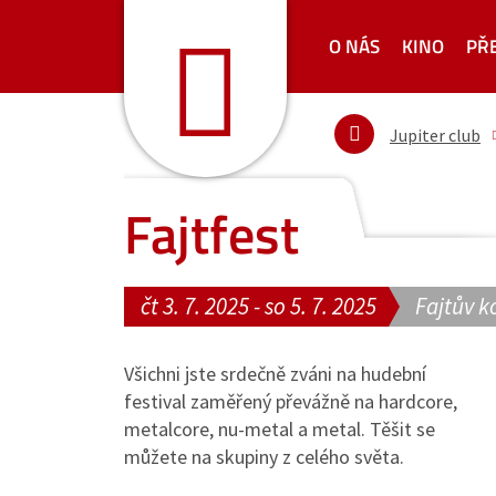
O NÁS
KINO
PŘ
Jupiter club
Fajtfest
čt 3. 7. 2025 - so 5. 7. 2025
Fajtův k
Všichni jste srdečně zváni na hudební
festival zaměřený převážně na hardcore,
metalcore, nu-metal a metal. Těšit se
můžete na skupiny z celého světa.