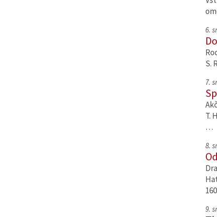
Vst
om
6. 
Do
Rod
S. 
7. 
Sp
Akč
T. 
…
8. 
Od
Dra
Hat
160
9. 