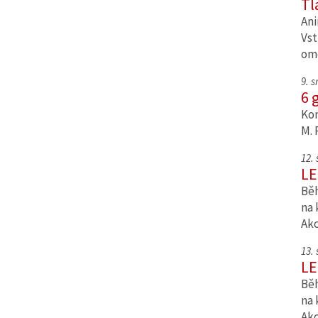
Tl
Ani
Vst
om
9. 
6 
Kom
M. 
12.
LE
Běh
na 
Ak
13.
LE
Běh
na 
Ak