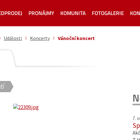
EDPRODEJ
PRONÁJMY
KOMUNITA
FOTOGALERIE
KON
Události
Koncerty
Vánoční koncert
tí
N
7. 
Sp
Akč