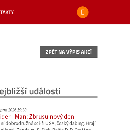
TAKTY
ZPĚT NA VÝPIS AKCÍ
ZPĚT NA VÝPIS AKCÍ
ejbližší události
srpna 2026 19:30
ider - Man: Zbrusu nový den
ní dobrodružné sci-fi USA, český dabing. Hrají