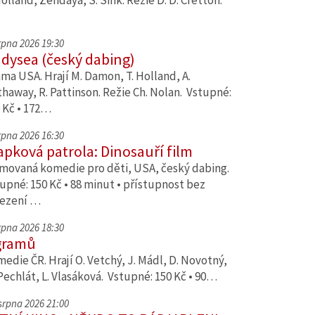
Holland, Zendaya, S. Sink. Režie D. D. Cretton.
srpna 2026 19:30
dysea (český dabing)
ma USA. Hrají M. Damon, T. Holland, A.
haway, R. Pattinson. Režie Ch. Nolan. Vstupné:
 Kč • 172…
srpna 2026 16:30
apková patrola: Dinosauří film
movaná komedie pro děti, USA, český dabing.
upné: 150 Kč • 88 minut • přístupnost bez
ezení …
srpna 2026 18:30
gramů
edie ČR. Hrají O. Vetchý, J. Mádl, D. Novotný,
Pechlát, L. Vlasáková. Vstupné: 150 Kč • 90…
 srpna 2026 21:00