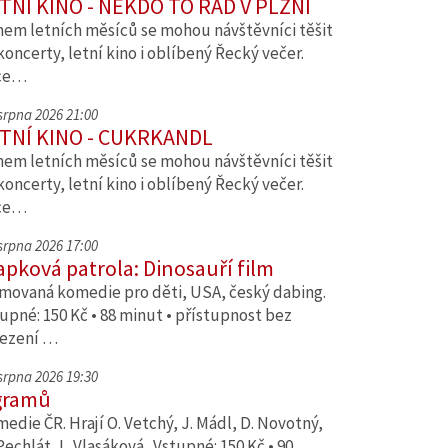
TNÍ KINO - NĚKDO TO RÁD V PLZNI
em letních měsíců se mohou návštěvníci těšit
koncerty, letní kino i oblíbený Řecký večer.
ce…
 srpna 2026 21:00
TNÍ KINO - CUKRKANDL
em letních měsíců se mohou návštěvníci těšit
koncerty, letní kino i oblíbený Řecký večer.
ce…
 srpna 2026 17:00
apková patrola: Dinosauří film
movaná komedie pro děti, USA, český dabing.
upné: 150 Kč • 88 minut • přístupnost bez
ezení …
 srpna 2026 19:30
gramů
edie ČR. Hrají O. Vetchý, J. Mádl, D. Novotný,
Pechlát, L. Vlasáková. Vstupné: 150 Kč • 90…