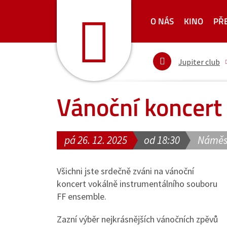
O NÁS
KINO
PŘ
Jupiter club
Vánoční koncert
pá 26. 12. 2025
od 18:30
Náměs
Všichni jste srdečně zváni na vánoční
koncert vokálně instrumentálního souboru
FF ensemble.
Zazní výběr nejkrásnějších vánočních zpěvů