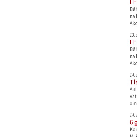
LE
Běh
na 
Ak
13.
LE
Běh
na 
Ak
14.
Tl
Ani
Vst
om
14.
6 
Kom
M. 