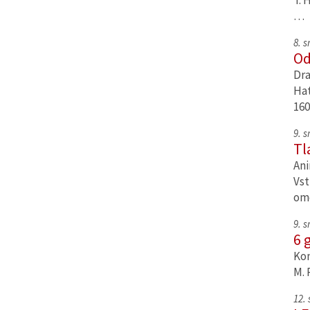
T. 
…
8. 
Od
Dra
Hat
160
9. 
Tl
Ani
Vst
om
9. 
6 
Kom
M. 
12.