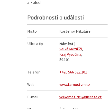
a koled.
Podrobnosti o události
Místo
Kostel sv. Mikuláše
Ulice a čp.
Náměstí
,
Velké Meziříčí
,
Kraj Vysočina
,
594 01
Telefon
+420 566 522 101
Web
www.farnostvm.cz
E-mail
velkemezirici@dieceze.cz