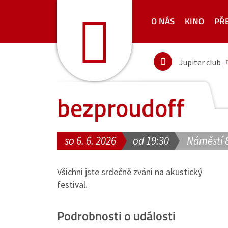
O NÁS
KINO
PŘ
Jupiter club
bezproudoff
so 6. 6. 2026
od 19:30
Náměstí 
Všichni jste srdečně zváni na akustický
festival.
Podrobnosti o události