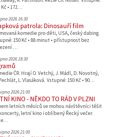
haway, R. Pattinson. Režie Ch. Nolan. Vstupné:
 Kč • 172…
srpna 2026 16:30
apková patrola: Dinosauří film
movaná komedie pro děti, USA, český dabing.
upné: 150 Kč • 88 minut • přístupnost bez
ezení …
srpna 2026 18:30
gramů
edie ČR. Hrají O. Vetchý, J. Mádl, D. Novotný,
Pechlát, L. Vlasáková. Vstupné: 150 Kč • 90…
 srpna 2026 21:00
TNÍ KINO - NĚKDO TO RÁD V PLZNI
em letních měsíců se mohou návštěvníci těšit
koncerty, letní kino i oblíbený Řecký večer.
ce…
 srpna 2026 21:00