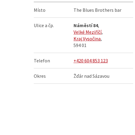
Místo
The Blues Brothers bar
Ulice a čp.
Náměstí 84
,
Velké Meziříčí
,
Kraj Vysočina
,
594 01
Telefon
+420 604 853 123
Okres
Žďár nad Sázavou