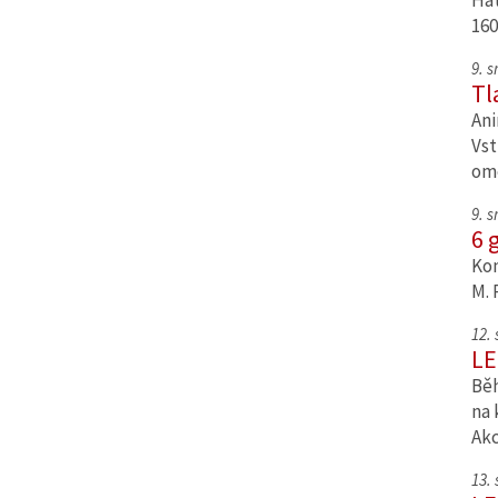
Hat
160
9. 
Tl
Ani
Vst
om
9. 
6 
Kom
M. 
12.
LE
Běh
na 
Ak
13.