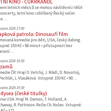
TNÍ KINO - CUKRKANDL
em letních měsíců se mohou návštěvníci těšit
koncerty, letní kino i oblíbený Řecký večer.
ce…
 srpna 2026 17:00
apková patrola: Dinosauří film
movaná komedie pro děti, USA, český dabing.
upné: 150 Kč • 88 minut • přístupnost bez
ezení …
 srpna 2026 19:30
gramů
edie ČR. Hrají O. Vetchý, J. Mádl, D. Novotný,
Pechlát, L. Vlasáková. Vstupné: 150 Kč • 90…
 srpna 2026 19:30
dysea (české titulky)
ma USA. Hrají M. Damon, T. Holland, A.
haway, R. Pattinson. Režie Ch. Nolan. Vstupné:
 Kč • 172…