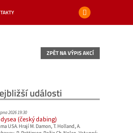
TAKTY
ZPĚT NA VÝPIS AKCÍ
ZPĚT NA VÝPIS AKCÍ
ejbližší události
srpna 2026 19:30
dysea (český dabing)
ma USA. Hrají M. Damon, T. Holland, A.