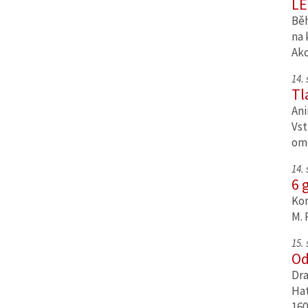
LE
Běh
na 
Ak
14.
Tl
Ani
Vst
om
14.
6 
Kom
M. 
15.
Od
Dra
Hat
160