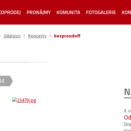
EDPRODEJ
PRONÁJMY
KOMUNITA
FOTOGALERIE
KON
Události
Koncerty
bezproudoff
84
N
8. 
Od
Dra