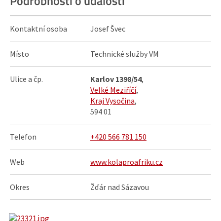
Podrobnosti o události
Kontaktní osoba
Josef Švec
Místo
Technické služby VM
Ulice a čp.
Karlov 1398/54
,
Velké Meziříčí
,
Kraj Vysočina
,
594 01
Telefon
+420 566 781 150
Web
www.kolaproafriku.cz
Okres
Žďár nad Sázavou