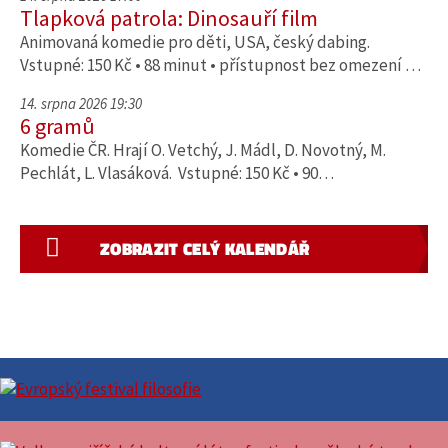
Tlapková patrola: Dinosauří film
Animovaná komedie pro děti, USA, český dabing.
Vstupné: 150 Kč • 88 minut • přístupnost bez omezení …
14. srpna 2026 19:30
6 gramů
Komedie ČR. Hrají O. Vetchý, J. Mádl, D. Novotný, M.
Pechlát, L. Vlasáková. Vstupné: 150 Kč • 90…
ZOBRAZIT CELÝ KALENDÁŘ