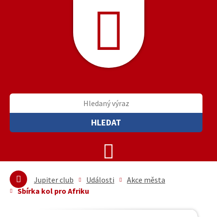
HLEDAT
Jupiter club
Události
Akce města
Sbírka kol pro Afriku