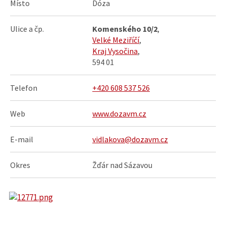
Místo
Dóza
Ulice a čp.
Komenského 10/2
,
Velké Meziříčí
,
Kraj Vysočina
,
594 01
Telefon
+420 608 537 526
Web
www.dozavm.cz
E-mail
vidlakova@dozavm.cz
Okres
Žďár nad Sázavou