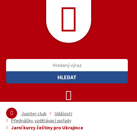
HLEDAT
Jupiter club
Události
Přednášky, vzdělávací pořady
Jarní kurzy češtiny pro Ukrajince