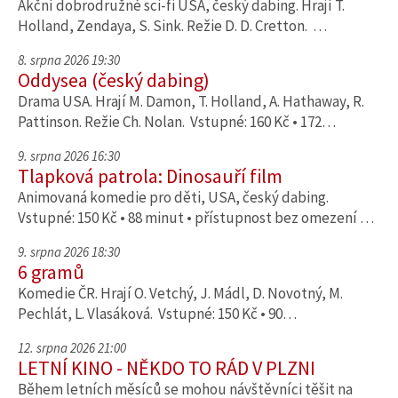
Akční dobrodružné sci-fi USA, český dabing. Hrají T.
Holland, Zendaya, S. Sink. Režie D. D. Cretton. …
8. srpna 2026 19:30
Oddysea (český dabing)
Drama USA. Hrají M. Damon, T. Holland, A. Hathaway, R.
Pattinson. Režie Ch. Nolan. Vstupné: 160 Kč • 172…
9. srpna 2026 16:30
Tlapková patrola: Dinosauří film
Animovaná komedie pro děti, USA, český dabing.
Vstupné: 150 Kč • 88 minut • přístupnost bez omezení …
9. srpna 2026 18:30
6 gramů
Komedie ČR. Hrají O. Vetchý, J. Mádl, D. Novotný, M.
Pechlát, L. Vlasáková. Vstupné: 150 Kč • 90…
12. srpna 2026 21:00
LETNÍ KINO - NĚKDO TO RÁD V PLZNI
Během letních měsíců se mohou návštěvníci těšit na