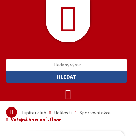
HLEDAT
Jupiter club
Události
Sportovní akce
Veřejné bruslení - Únor