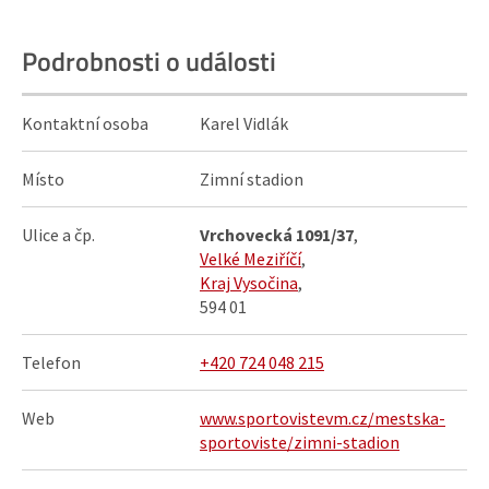
Podrobnosti o události
Kontaktní osoba
Karel Vidlák
Místo
Zimní stadion
Ulice a čp.
Vrchovecká 1091/37
,
Velké Meziříčí
,
Kraj Vysočina
,
594 01
Telefon
+420 724 048 215‬
Web
www.sportovistevm.cz/mestska-
sportoviste/zimni-stadion