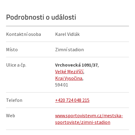
Podrobnosti o události
Kontaktní osoba
Karel Vidlák
Místo
Zimní stadion
Ulice a čp.
Vrchovecká 1091/37
,
Velké Meziříčí
,
Kraj Vysočina
,
594 01
Telefon
+420 724 048 215‬
Web
www.sportovistevm.cz/mestska-
sportoviste/zimni-stadion