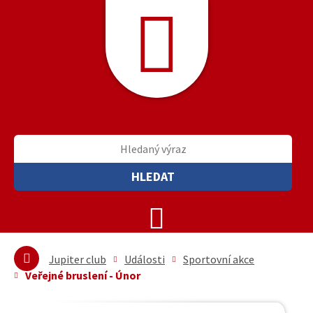
HLEDAT
Jupiter club
Události
Sportovní akce
Veřejné bruslení - Únor