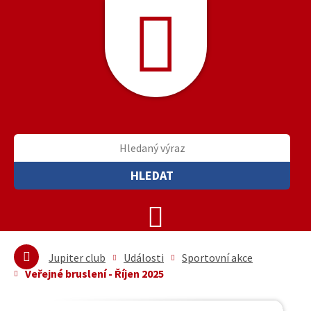
HLEDAT
Jupiter club
Události
Sportovní akce
Veřejné bruslení - Říjen 2025