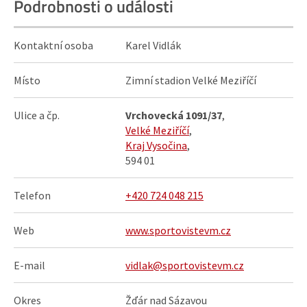
Podrobnosti o události
Kontaktní osoba
Karel Vidlák
Místo
Zimní stadion Velké Meziříčí
Ulice a čp.
Vrchovecká 1091/37
,
Velké Meziříčí
,
Kraj Vysočina
,
594 01
Telefon
+420 724 048 215
Web
www.sportovistevm.cz
E-mail
vidlak@sportovistevm.cz
Okres
Žďár nad Sázavou