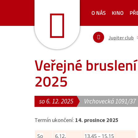
O NÁS
KINO
PŘ
Jupiter club
Veřejné bruslení
2025
so 6. 12. 2025
Vrchovecká 1091/37
Termín ukončení:
14. prosince 2025
So
6.12.
13.45 – 15.15