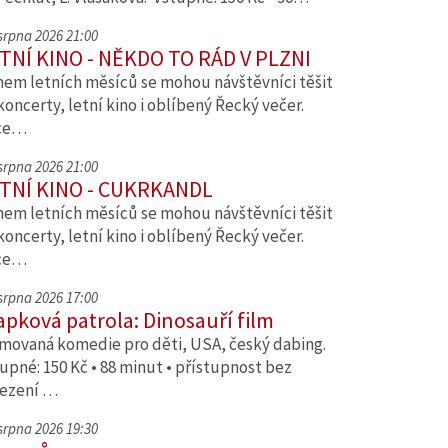
 srpna 2026 21:00
TNÍ KINO - NĚKDO TO RÁD V PLZNI
em letních měsíců se mohou návštěvníci těšit
koncerty, letní kino i oblíbený Řecký večer.
ce…
 srpna 2026 21:00
TNÍ KINO - CUKRKANDL
em letních měsíců se mohou návštěvníci těšit
koncerty, letní kino i oblíbený Řecký večer.
ce…
 srpna 2026 17:00
apková patrola: Dinosauří film
movaná komedie pro děti, USA, český dabing.
upné: 150 Kč • 88 minut • přístupnost bez
ezení …
 srpna 2026 19:30