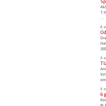
Sp
Akč
T. 
…
8. 
Od
Dra
Hat
160
9. 
Tl
Ani
Vst
om
9. 
6 
Kom
M. 