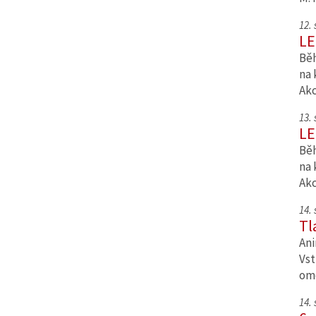
12.
LE
Běh
na 
Ak
13.
LE
Běh
na 
Ak
14.
Tl
Ani
Vst
om
14.