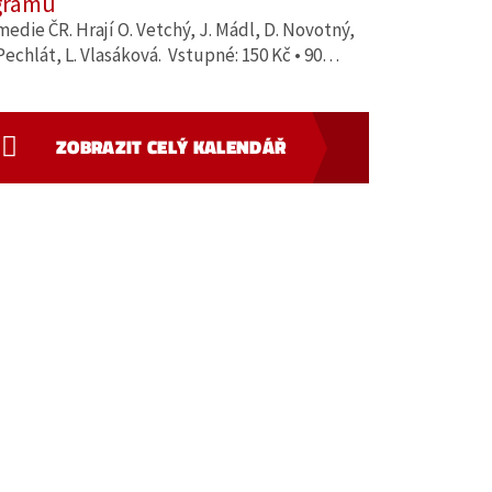
gramů
edie ČR. Hrají O. Vetchý, J. Mádl, D. Novotný,
Pechlát, L. Vlasáková. Vstupné: 150 Kč • 90…
ZOBRAZIT CELÝ KALENDÁŘ