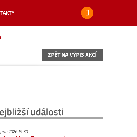
TAKTY
5
ZPĚT NA VÝPIS AKCÍ
ZPĚT NA VÝPIS AKCÍ
ejbližší události
srpna 2026 19:30