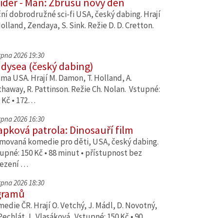
ider - Man: Zbrusu nový den
ní dobrodružné sci-fi USA, český dabing. Hrají
Holland, Zendaya, S. Sink. Režie D. D. Cretton.
srpna 2026 19:30
dysea (český dabing)
ma USA. Hrají M. Damon, T. Holland, A.
haway, R. Pattinson. Režie Ch. Nolan. Vstupné:
 Kč • 172…
srpna 2026 16:30
apková patrola: Dinosauří film
movaná komedie pro děti, USA, český dabing.
upné: 150 Kč • 88 minut • přístupnost bez
ezení …
srpna 2026 18:30
gramů
edie ČR. Hrají O. Vetchý, J. Mádl, D. Novotný,
Pechlát, L. Vlasáková. Vstupné: 150 Kč • 90…