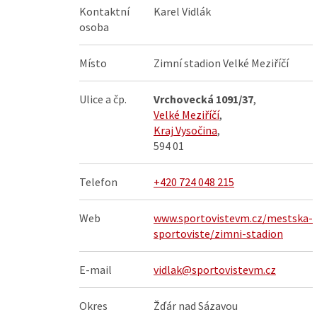
Kontaktní
Karel Vidlák
osoba
Místo
Zimní stadion Velké Meziříčí
Ulice a čp.
Vrchovecká 1091/37
,
Velké Meziříčí
,
Kraj Vysočina
,
594 01
Telefon
+420 724 048 215‬
Web
www.sportovistevm.cz/mestska-
sportoviste/zimni-stadion
E-mail
vidlak@sportovistevm.cz
Okres
Žďár nad Sázavou