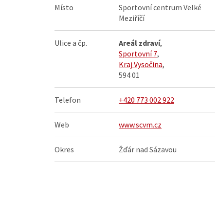
Místo
Sportovní centrum Velké
Meziříčí
Ulice a čp.
Areál zdraví
,
Sportovní 7
,
Kraj Vysočina
,
594 01
Telefon
+420 773 002 922
Web
www.scvm.cz
Okres
Žďár nad Sázavou