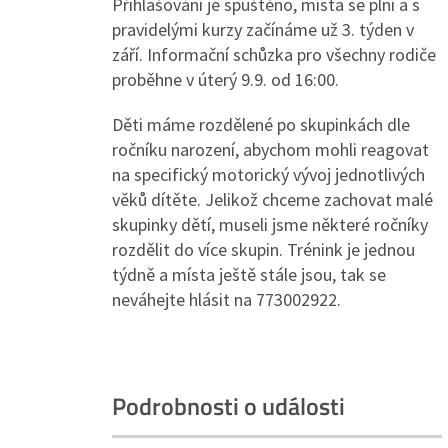
Přihlašování je spuštěno, místa se plní a s
pravidelými kurzy začínáme už 3. týden v
září. Informační schůzka pro všechny rodiče
proběhne v úterý 9.9. od 16:00.
Děti máme rozdělené po skupinkách dle
ročníku narození, abychom mohli reagovat
na specifický motorický vývoj jednotlivých
věků dítěte. Jelikož chceme zachovat malé
skupinky dětí, museli jsme některé ročníky
rozdělit do více skupin. Trénink je jednou
týdně a místa ještě stále jsou, tak se
neváhejte hlásit na 773002922.
Podrobnosti o události