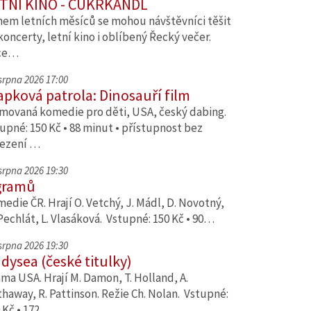
TNÍ KINO - CUKRKANDL
em letních měsíců se mohou návštěvníci těšit
koncerty, letní kino i oblíbený Řecký večer.
ce…
 srpna 2026 17:00
apková patrola: Dinosauří film
movaná komedie pro děti, USA, český dabing.
upné: 150 Kč • 88 minut • přístupnost bez
ezení …
 srpna 2026 19:30
gramů
edie ČR. Hrají O. Vetchý, J. Mádl, D. Novotný,
Pechlát, L. Vlasáková. Vstupné: 150 Kč • 90…
 srpna 2026 19:30
dysea (české titulky)
ma USA. Hrají M. Damon, T. Holland, A.
haway, R. Pattinson. Režie Ch. Nolan. Vstupné:
 Kč • 172…