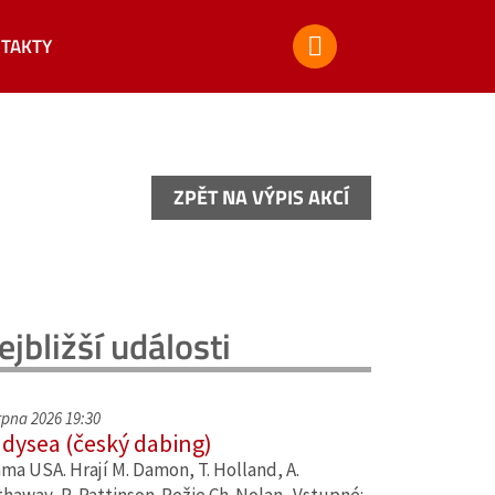
TAKTY
ZPĚT NA VÝPIS AKCÍ
ZPĚT NA VÝPIS AKCÍ
ejbližší události
srpna 2026 19:30
dysea (český dabing)
ma USA. Hrají M. Damon, T. Holland, A.