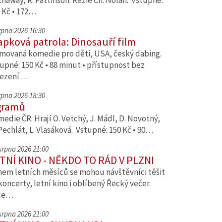
haway, R. Pattinson. Režie Ch. Nolan. Vstupné:
 Kč • 172…
srpna 2026 16:30
apková patrola: Dinosauří film
movaná komedie pro děti, USA, český dabing.
upné: 150 Kč • 88 minut • přístupnost bez
ezení …
srpna 2026 18:30
gramů
edie ČR. Hrají O. Vetchý, J. Mádl, D. Novotný,
Pechlát, L. Vlasáková. Vstupné: 150 Kč • 90…
 srpna 2026 21:00
TNÍ KINO - NĚKDO TO RÁD V PLZNI
em letních měsíců se mohou návštěvníci těšit
koncerty, letní kino i oblíbený Řecký večer.
ce…
 srpna 2026 21:00