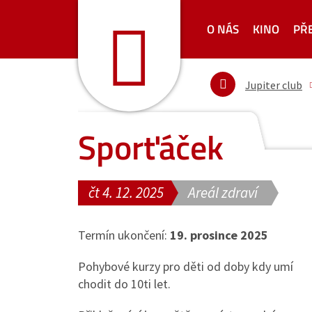
O NÁS
KINO
PŘ
Jupiter club
Sporťáček
čt 4. 12. 2025
Areál zdraví
Termín ukončení:
19. prosince 2025
Pohybové kurzy pro děti od doby kdy umí
chodit do 10ti let.