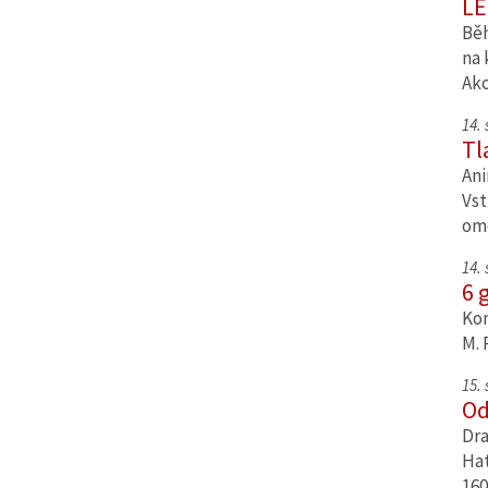
LE
Běh
na 
Ak
14.
Tl
Ani
Vst
om
14.
6 
Kom
M. 
15.
Od
Dra
Hat
160