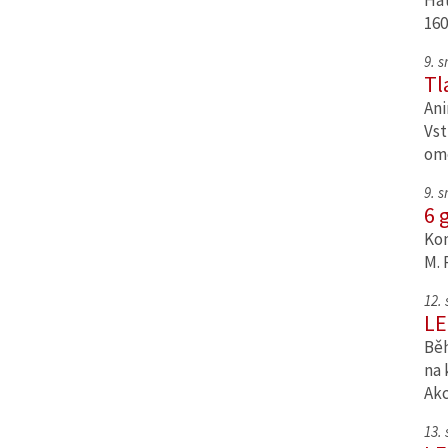
Hat
160
9. 
Tl
Ani
Vst
om
9. 
6 
Kom
M. 
12.
LE
Běh
na 
Ak
13.