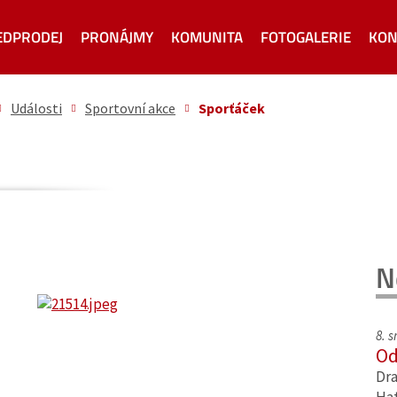
EDPRODEJ
PRONÁJMY
KOMUNITA
FOTOGALERIE
KON
Události
Sportovní akce
Sporťáček
N
8. 
Od
Dra