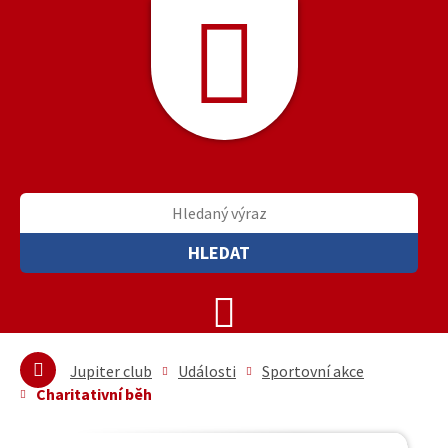
HLEDAT
Jupiter club
Události
Sportovní akce
Charitativní běh