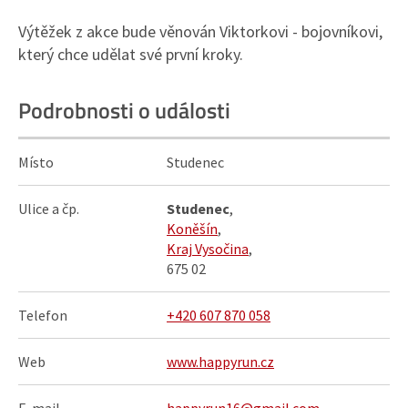
Výtěžek z akce bude věnován Viktorkovi - bojovníkovi,
který chce udělat své první kroky.
Podrobnosti o události
Místo
Studenec
Ulice a čp.
Studenec
,
Koněšín
,
Kraj Vysočina
,
675 02
Telefon
+420 607 870 058
Web
www.happyrun.cz