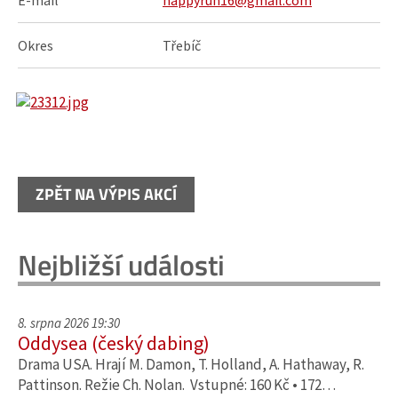
E-mail
happyrun16@gmail.com
Okres
Třebíč
ZPĚT NA VÝPIS AKCÍ
Nejbližší události
8. srpna 2026 19:30
Oddysea (český dabing)
Drama USA. Hrají M. Damon, T. Holland, A. Hathaway, R.
Pattinson. Režie Ch. Nolan. Vstupné: 160 Kč • 172…