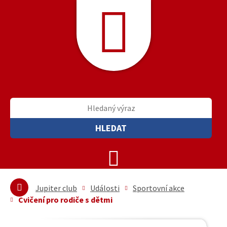
HLEDAT
Jupiter club
Události
Sportovní akce
Cvičení pro rodiče s dětmi