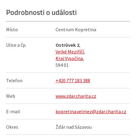
Podrobnosti o události
Místo
Centrum Kopretina
Ulice a čp.
Ostrůvek 2
,
Velké Meziříčí
,
Kraj Vysočina
,
594 01
Telefon
+420 777 183 388
Web
www.zdar.charita.cz
E-mail
kopretina.velmez@zdar.charita.cz
Okres
Žďár nad Sázavou