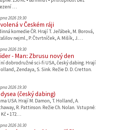
upné: 150 Kč • 88 minut • přístupnost bez
ezení …
srpna 2026 19:30
volená v Českém ráji
inná komedie ČR. Hrají T. Jeřábek, M. Borová,
Rašilov nejml., P. Čtvrtníček, A. Mišík, J.…
srpna 2026 19:30
ider - Man: Zbrusu nový den
ní dobrodružné sci-fi USA, český dabing. Hrají
Holland, Zendaya, S. Sink. Režie D. D. Cretton.
srpna 2026 19:30
dysea (český dabing)
ma USA. Hrají M. Damon, T. Holland, A.
haway, R. Pattinson. Režie Ch. Nolan. Vstupné:
 Kč • 172…
srpna 2026 16:30