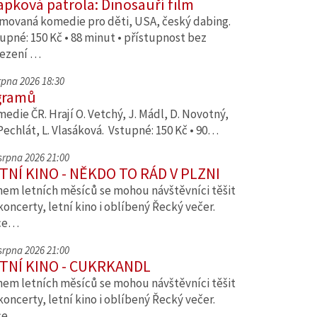
apková patrola: Dinosauří film
movaná komedie pro děti, USA, český dabing.
upné: 150 Kč • 88 minut • přístupnost bez
ezení …
srpna 2026 18:30
gramů
edie ČR. Hrají O. Vetchý, J. Mádl, D. Novotný,
Pechlát, L. Vlasáková. Vstupné: 150 Kč • 90…
 srpna 2026 21:00
TNÍ KINO - NĚKDO TO RÁD V PLZNI
em letních měsíců se mohou návštěvníci těšit
koncerty, letní kino i oblíbený Řecký večer.
ce…
 srpna 2026 21:00
TNÍ KINO - CUKRKANDL
em letních měsíců se mohou návštěvníci těšit
koncerty, letní kino i oblíbený Řecký večer.
ce…