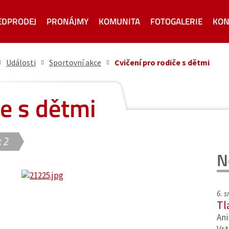
EDPRODEJ
PRONÁJMY
KOMUNITA
FOTOGALERIE
KON
Události
Sportovní akce
Cvičení pro rodiče s dětmi
če s dětmi
 2
N
6. 
Tl
Ani