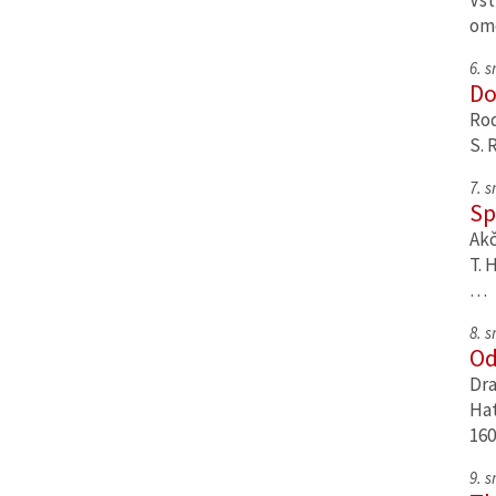
Vst
om
6. 
Do
Rod
S. 
7. 
Sp
Akč
T. 
…
8. 
Od
Dra
Hat
160
9. 