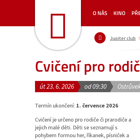
O NÁS
KINO
PŘ
Jupiter club
Cvičení pro rodi
út 23. 6. 2026
od 09:30
Ostrůvek
Termín ukončení:
1. července 2026
Cvičení je určeno pro rodiče či prarodiče a
jejich malé děti. Děti se seznamují s
pohybem formou her, říkanek, písniček a