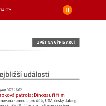
TAKTY
ZPĚT NA VÝPIS AKCÍ
ZPĚT NA VÝPIS AKCÍ
ejbližší události
srpna 2026 17:00
apková patrola: Dinosauří film
movaná komedie pro děti, USA, český dabing.