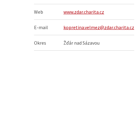
Web
www.zdar.charita.cz
E-mail
kopretina.velmez@zdar.charita.cz
Okres
Žďár nad Sázavou