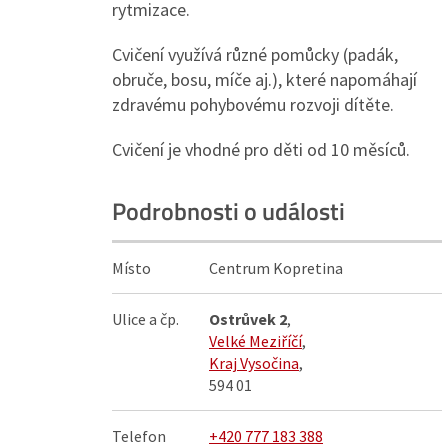
rytmizace.
Cvičení využívá různé pomůcky (padák,
obruče, bosu, míče aj.), které napomáhají
zdravému pohybovému rozvoji dítěte.
Cvičení je vhodné pro děti od 10 měsíců.
Podrobnosti o události
Místo
Centrum Kopretina
Ulice a čp.
Ostrůvek 2
,
Velké Meziříčí
,
Kraj Vysočina
,
594 01
Telefon
+420 777 183 388