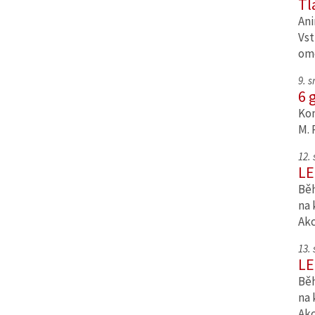
Tl
Ani
Vst
om
9. 
6 
Kom
M. 
12.
LE
Běh
na 
Ak
13.
LE
Běh
na 
Ak