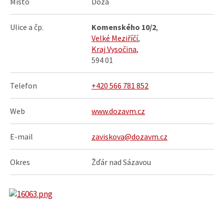
Místo
Dóza
Ulice a čp.
Komenského 10/2
,
Velké Meziříčí
,
Kraj Vysočina
,
594 01
Telefon
+420 566 781 852
Web
www.dozavm.cz
E-mail
zaviskova@dozavm.cz
Okres
Žďár nad Sázavou