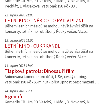
Komedie ČR. Hrají O. Vetchý, J. Mádl, D. Novotný, M.
Pechlát, L. Vlasáková. Vstupné: 150 Kč • 90…
12. srpna 2026 21:00
LETNÍ KINO - NĚKDO TO RÁD V PLZNI
Během letních měsíců se mohou návštěvníci těšit na
koncerty, letní kino i oblíbený Řecký večer. Akce…
13. srpna 2026 21:00
LETNÍ KINO - CUKRKANDL
Během letních měsíců se mohou návštěvníci těšit na
koncerty, letní kino i oblíbený Řecký večer. Akce…
14. srpna 2026 17:00
Tlapková patrola: Dinosauří film
Animovaná komedie pro děti, USA, český dabing.
Vstupné: 150 Kč • 88 minut • přístupnost bez omezení …
14. srpna 2026 19:30
6 gramů
Komedie ČR. Hrají O. Vetchý, J. Mádl, D. Novotný, M.