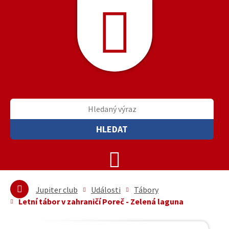
HLEDAT
Jupiter club
Události
Tábory
Letní tábor v zahraničí Poreč - Zelená laguna