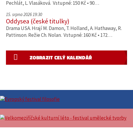
Pechlát, L. Vlasáková. Vstupné: 150 Kč • 90…
15. srpna 2026 19:30
Oddysea (české titulky)
Drama USA. Hrají M. Damon, T. Holland, A. Hathaway, R.
Pattinson. Režie Ch. Nolan. Vstupné: 160 Kč • 172…
ZOBRAZIT CELÝ KALENDÁŘ