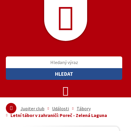
HLEDAT
Jupiter club
Události
Tábory
Letní tábor v zahraničí: Poreč - Zelená Laguna