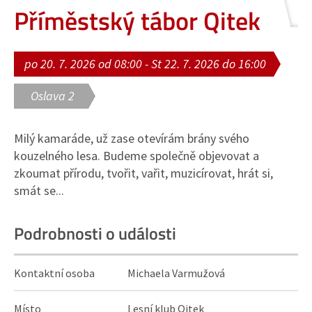
Příměstský tábor Qitek
po 20. 7. 2026 od 08:00 - St 22. 7. 2026 do 16:00
Oslava 2
Milý kamaráde, už zase otevírám brány svého
kouzelného lesa. Budeme společně objevovat a
zkoumat přírodu, tvořit, vařit, muzicírovat, hrát si,
smát se...
Podrobnosti o události
Kontaktní osoba
Michaela Varmužová
Místo
Lesní klub Qitek