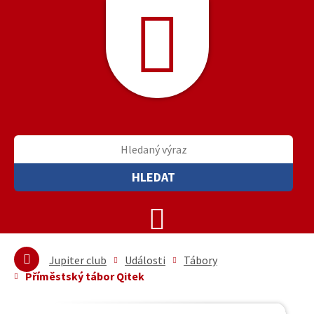
HLEDAT
Jupiter club
Události
Tábory
Příměstský tábor Qitek