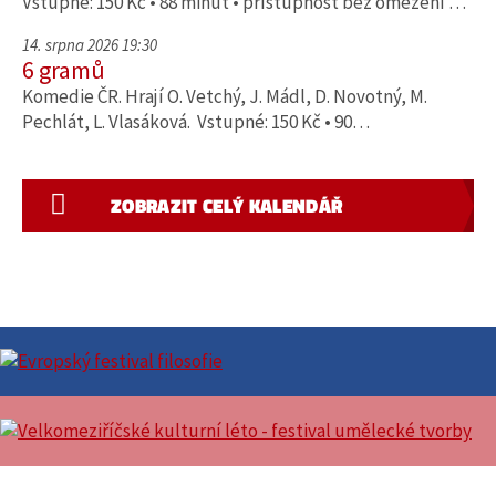
Vstupné: 150 Kč • 88 minut • přístupnost bez omezení …
14. srpna 2026 19:30
6 gramů
Komedie ČR. Hrají O. Vetchý, J. Mádl, D. Novotný, M.
Pechlát, L. Vlasáková. Vstupné: 150 Kč • 90…
ZOBRAZIT CELÝ KALENDÁŘ