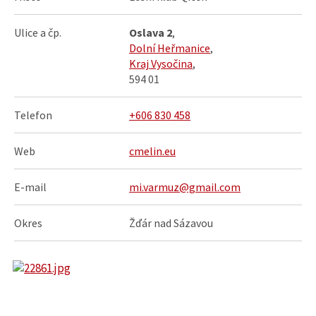
Ulice a čp.
Oslava 2
,
Dolní Heřmanice
,
Kraj Vysočina
,
594 01
Telefon
+606 830 458
Web
cmelin.eu
E-mail
mi.varmuz@gmail.com
Okres
Žďár nad Sázavou