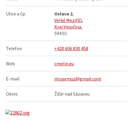
Ulice a čp.
Oslava 2
,
Velké Meziříčí
,
Kraj Vysočina
,
594 01
Telefon
+420 606 830 458
Web
cmelin.eu
E-mail
mi.varmuz@gmail.com
Okres
Žďár nad Sázavou