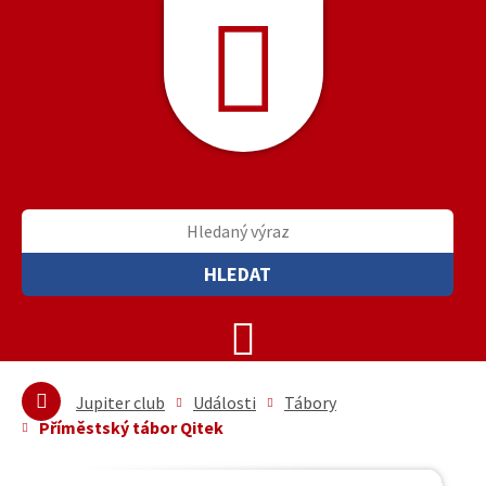
HLEDAT
Jupiter club
Události
Tábory
Příměstský tábor Qitek