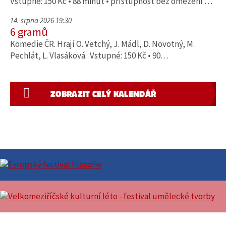
Vstupné: 150 Kč • 88 minut • přístupnost bez omezení …
14. srpna 2026 19:30
6 gramů
Komedie ČR. Hrají O. Vetchý, J. Mádl, D. Novotný, M.
Pechlát, L. Vlasáková. Vstupné: 150 Kč • 90…
ZOBRAZIT CELÝ KALENDÁŘ