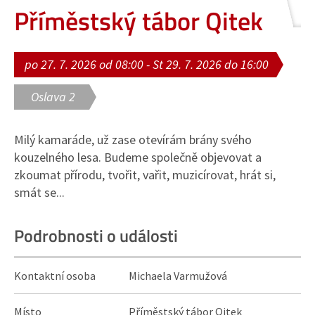
Příměstský tábor Qitek
po 27. 7. 2026 od 08:00 - St 29. 7. 2026 do 16:00
Oslava 2
Milý kamaráde, už zase otevírám brány svého
kouzelného lesa. Budeme společně objevovat a
zkoumat přírodu, tvořit, vařit, muzicírovat, hrát si,
smát se...
Podrobnosti o události
Kontaktní osoba
Michaela Varmužová
Místo
Příměstský tábor Qitek