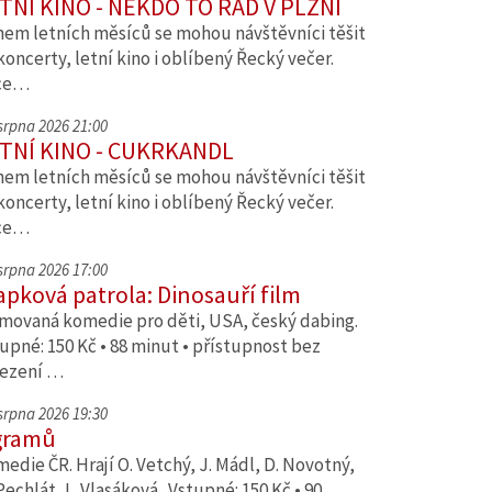
TNÍ KINO - NĚKDO TO RÁD V PLZNI
em letních měsíců se mohou návštěvníci těšit
koncerty, letní kino i oblíbený Řecký večer.
ce…
 srpna 2026 21:00
TNÍ KINO - CUKRKANDL
em letních měsíců se mohou návštěvníci těšit
koncerty, letní kino i oblíbený Řecký večer.
ce…
 srpna 2026 17:00
apková patrola: Dinosauří film
movaná komedie pro děti, USA, český dabing.
upné: 150 Kč • 88 minut • přístupnost bez
ezení …
 srpna 2026 19:30
gramů
edie ČR. Hrají O. Vetchý, J. Mádl, D. Novotný,
Pechlát, L. Vlasáková. Vstupné: 150 Kč • 90…