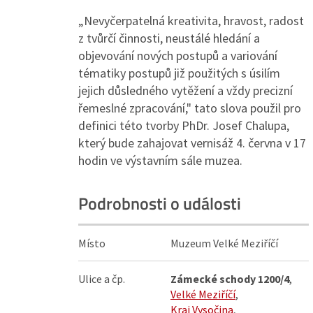
„Nevyčerpatelná kreativita, hravost, radost
z tvůrčí činnosti, neustálé hledání a
objevování nových postupů a variování
tématiky postupů již použitých s úsilím
jejich důsledného vytěžení a vždy precizní
řemeslné zpracování," tato slova použil pro
definici této tvorby PhDr. Josef Chalupa,
který bude zahajovat vernisáž 4. června v 17
hodin ve výstavním sále muzea.
Podrobnosti o události
Místo
Muzeum Velké Meziříčí
Ulice a čp.
Zámecké schody 1200/4
,
Velké Meziříčí
,
Kraj Vysočina
,