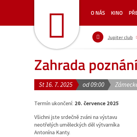
O NÁS
KINO
PŘ
Jupiter club
Zahrada poznán
St 16. 7. 2025
od 09:00
Zámecké
Termín ukončení:
20. července 2025
Všichni jste srdečně zváni na výstavu
neotřelých uměleckých děl výtvarníka
Antonína Kanty.