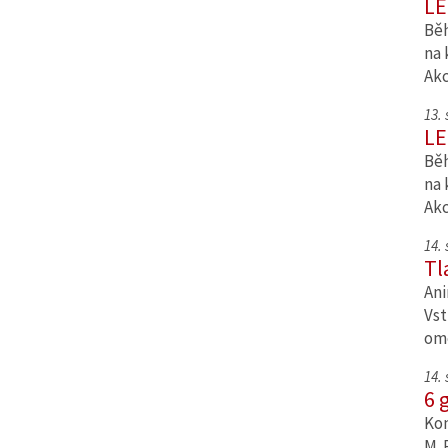
LE
Běh
na 
Ak
13.
LE
Běh
na 
Ak
14.
Tl
Ani
Vst
om
14.
6 
Kom
M. 