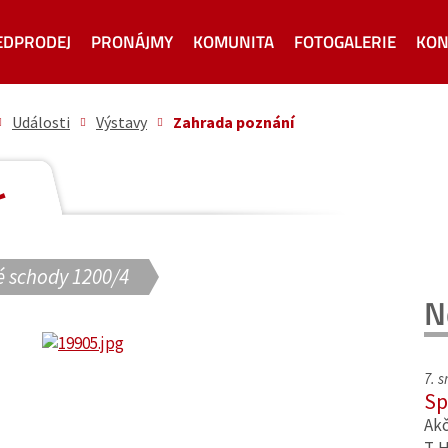
EDPRODEJ
PRONÁJMY
KOMUNITA
FOTOGALERIE
KON
Události
Výstavy
Zahrada poznání
í
 schody 1200/4
N
7. 
Sp
Akč