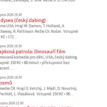
Holland, Zendaya, S. Sink. Režie D. D. Cretton.
srpna 2026 19:30
dysea (český dabing)
ma USA. Hrají M. Damon, T. Holland, A.
haway, R. Pattinson. Režie Ch. Nolan. Vstupné:
 Kč • 172…
srpna 2026 16:30
apková patrola: Dinosauří film
movaná komedie pro děti, USA, český dabing.
upné: 150 Kč • 88 minut • přístupnost bez
ezení …
srpna 2026 18:30
gramů
edie ČR. Hrají O. Vetchý, J. Mádl, D. Novotný,
Pechlát, L. Vlasáková. Vstupné: 150 Kč • 90…
 srpna 2026 21:00