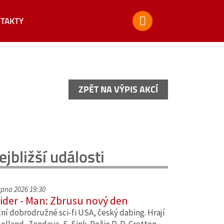
TAKTY
ZPĚT NA VÝPIS AKCÍ
ZPĚT NA VÝPIS AKCÍ
ejbližší události
srpna 2026 19:30
ider - Man: Zbrusu nový den
ní dobrodružné sci-fi USA, český dabing. Hrají