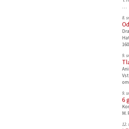
T. 
…
8. 
Od
Dra
Hat
160
9. 
Tl
Ani
Vst
om
9. 
6 
Kom
M. 
12.