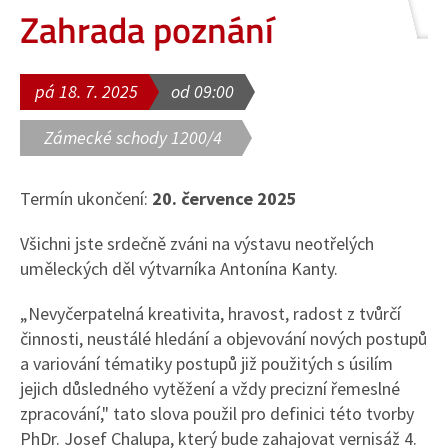
Zahrada poznání
pá 18. 7. 2025
od 09:00
Zámecké schody 1200/4
Termín ukončení:
20. července 2025
Všichni jste srdečně zváni na výstavu neotřelých
uměleckých děl výtvarníka Antonína Kanty.
„Nevyčerpatelná kreativita, hravost, radost z tvůrčí
činnosti, neustálé hledání a objevování nových postupů
a variování tématiky postupů již použitých s úsilím
jejich důsledného vytěžení a vždy precizní řemeslné
zpracování," tato slova použil pro definici této tvorby
PhDr. Josef Chalupa, který bude zahajovat vernisáž 4.