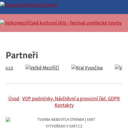
Partneři
Úvod
VOP podmínky, Návštěvní a provozní řád, GDPR
Kontakty
VYTVOŘENO V XART.CZ