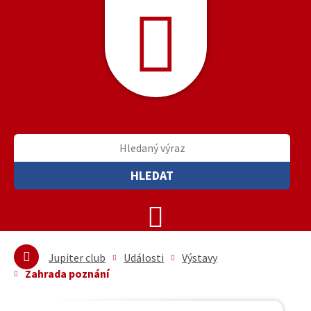
HLEDAT
Jupiter club
Události
Výstavy
Zahrada poznání