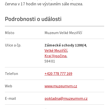
června v 17 hodin ve výstavním sále muzea.
Podrobnosti o události
Místo
Muzeum Velké Meziříčí
Ulice a čp.
Zámecké schody 1200/4
,
Velké Meziříčí
,
Kraj Vysočina
,
594 01
Telefon
+420 778 777 169
Web
www.muzeumvm.cz
E-mail
pokladna@muzeumvm.cz