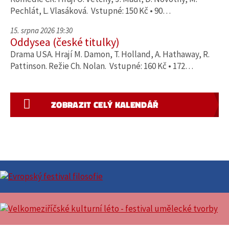
Pechlát, L. Vlasáková. Vstupné: 150 Kč • 90…
15. srpna 2026 19:30
Oddysea (české titulky)
Drama USA. Hrají M. Damon, T. Holland, A. Hathaway, R.
Pattinson. Režie Ch. Nolan. Vstupné: 160 Kč • 172…
ZOBRAZIT CELÝ KALENDÁŘ