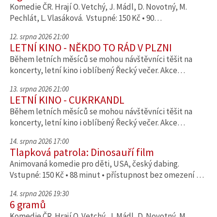
Komedie ČR. Hrají O. Vetchý, J. Mádl, D. Novotný, M.
Pechlát, L. Vlasáková. Vstupné: 150 Kč • 90…
12. srpna 2026 21:00
LETNÍ KINO - NĚKDO TO RÁD V PLZNI
Během letních měsíců se mohou návštěvníci těšit na
koncerty, letní kino i oblíbený Řecký večer. Akce…
13. srpna 2026 21:00
LETNÍ KINO - CUKRKANDL
Během letních měsíců se mohou návštěvníci těšit na
koncerty, letní kino i oblíbený Řecký večer. Akce…
14. srpna 2026 17:00
Tlapková patrola: Dinosauří film
Animovaná komedie pro děti, USA, český dabing.
Vstupné: 150 Kč • 88 minut • přístupnost bez omezení …
14. srpna 2026 19:30
6 gramů
Komedie ČR. Hrají O. Vetchý, J. Mádl, D. Novotný, M.