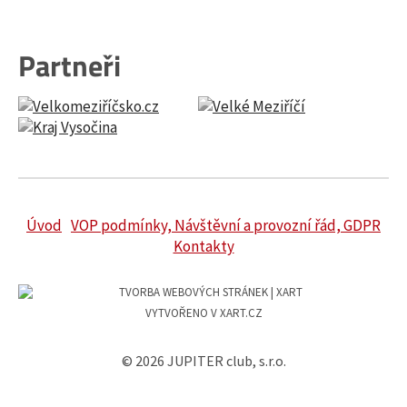
Partneři
Úvod
VOP podmínky, Návštěvní a provozní řád, GDPR
Kontakty
VYTVOŘENO V XART.CZ
© 2026 JUPITER club, s.r.o.