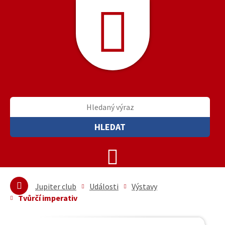
HLEDAT
Jupiter club
Události
Výstavy
Tvůrčí imperativ