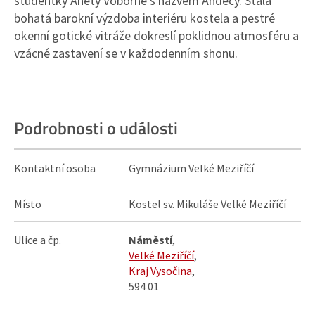
studentky Anety Voborné s názvem Andecy. Stálá
bohatá barokní výzdoba interiéru kostela a pestré
okenní gotické vitráže dokreslí poklidnou atmosféru a
vzácné zastavení se v každodenním shonu.
Podrobnosti o události
Kontaktní osoba
Gymnázium Velké Meziříčí
Místo
Kostel sv. Mikuláše Velké Meziříčí
Ulice a čp.
Náměstí
,
Velké Meziříčí
,
Kraj Vysočina
,
594 01