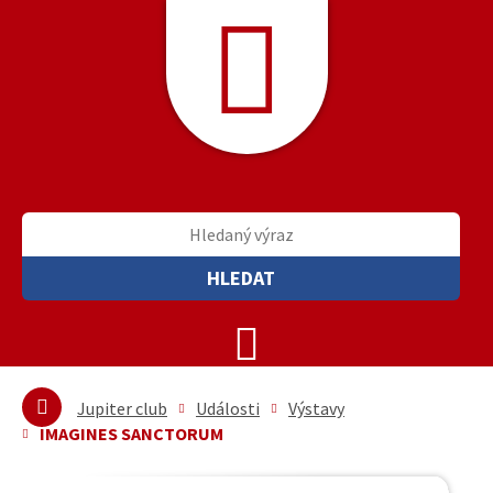
HLEDAT
Jupiter club
Události
Výstavy
IMAGINES SANCTORUM