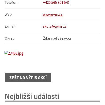
Telefon
+420 565 301 541
Web
www.gvm.cz
E-mail
skola@gvm.cz
Okres
Žďár nad Sázavou
ZPĚT NA VÝPIS AKCÍ
Nejbližší události