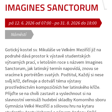
IMAGINES SANCTORUM
pá 12. 6. 2026 od 07:00 - po 31. 8. 2026 do 18:00
Náměstí
Gotický kostel sv. Mikuláše ve Velkém Meziříčí již na
podruhé dává prostor k výstavě studentských
výtvarných prací, v letošním roce s názvem Imagines
Sanctorum, jak latinský termín napovídá, znovu se
vracíme k portrétům svatých. Podtitul, Každý si nese
svůj kříž, definuje a dotváří téma výstavy
prostřednictvím kompozičních her latinského kříže.
Přijďte se na chvíli zastavit a vyslechnout si na
slavnostní vernisáži hudební skladby Komorního sboru
Gymnázia Velké Meziříčí a sólovou hru na kytaru