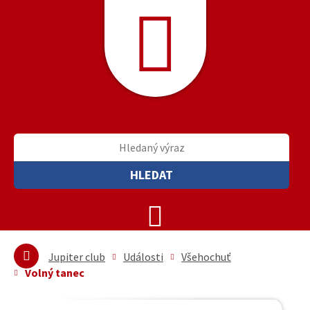
HLEDAT
Jupiter club
Události
Všehochuť
Volný tanec