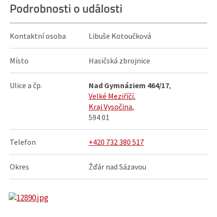
Podrobnosti o události
Kontaktní osoba
Libuše Kotoučková
Místo
Hasičská zbrojnice
Ulice a čp.
Nad Gymnáziem 464/17
,
Velké Meziříčí
,
Kraj Vysočina
,
594 01
Telefon
+420 732 380 517
Okres
Žďár nad Sázavou