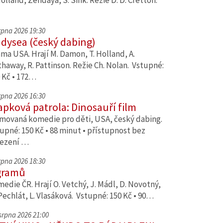
Holland, Zendaya, S. Sink. Režie D. D. Cretton.
srpna 2026 19:30
dysea (český dabing)
ma USA. Hrají M. Damon, T. Holland, A.
haway, R. Pattinson. Režie Ch. Nolan. Vstupné:
 Kč • 172…
srpna 2026 16:30
apková patrola: Dinosauří film
movaná komedie pro děti, USA, český dabing.
upné: 150 Kč • 88 minut • přístupnost bez
ezení …
srpna 2026 18:30
gramů
edie ČR. Hrají O. Vetchý, J. Mádl, D. Novotný,
Pechlát, L. Vlasáková. Vstupné: 150 Kč • 90…
 srpna 2026 21:00