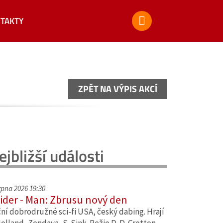
TAKTY
ZPĚT NA VÝPIS AKCÍ
ZPĚT NA VÝPIS AKCÍ
ejbližší události
srpna 2026 19:30
ider - Man: Zbrusu nový den
ní dobrodružné sci-fi USA, český dabing. Hrají