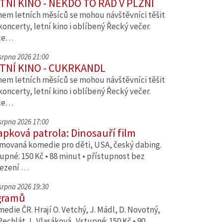
TNÍ KINO - NĚKDO TO RÁD V PLZNI
em letních měsíců se mohou návštěvníci těšit
koncerty, letní kino i oblíbený Řecký večer.
ce…
 srpna 2026 21:00
TNÍ KINO - CUKRKANDL
em letních měsíců se mohou návštěvníci těšit
koncerty, letní kino i oblíbený Řecký večer.
ce…
 srpna 2026 17:00
apková patrola: Dinosauří film
movaná komedie pro děti, USA, český dabing.
upné: 150 Kč • 88 minut • přístupnost bez
ezení …
 srpna 2026 19:30
gramů
edie ČR. Hrají O. Vetchý, J. Mádl, D. Novotný,
Pechlát, L. Vlasáková. Vstupné: 150 Kč • 90…