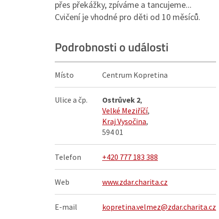
přes překážky, zpíváme a tancujeme...
Cvičení je vhodné pro děti od 10 měsíců.
Podrobnosti o události
Místo
Centrum Kopretina
Ulice a čp.
Ostrůvek 2
,
Velké Meziříčí
,
Kraj Vysočina
,
594 01
Telefon
+420 777 183 388
Web
www.zdar.charita.cz
E-mail
kopretina.velmez@zdar.charita.cz