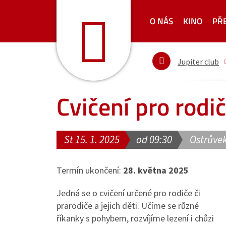
O NÁS
KINO
PŘ
Jupiter club
Cvičení pro rodi
St 15. 1. 2025
od 09:30
Ostrůvek
Termín ukončení:
28. května 2025
Jedná se o cvičení určené pro rodiče či
prarodiče a jejich děti. Učíme se různé
říkanky s pohybem, rozvíjíme lezení i chůzi