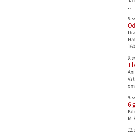
T. 
…
8. 
Od
Dra
Hat
160
9. 
Tl
Ani
Vst
om
9. 
6 
Kom
M. 
12.