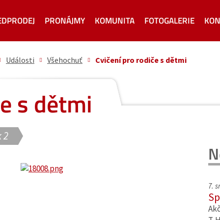
EDPRODEJ
PRONÁJMY
KOMUNITA
FOTOGALERIE
KON
Události
Všehochuť
Cvičení pro rodiče s dětmi
če s dětmi
 2
N
7. 
Sp
Akč