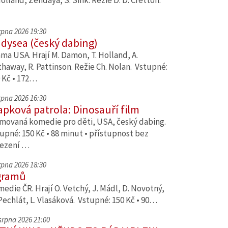
Holland, Zendaya, S. Sink. Režie D. D. Cretton.
srpna 2026 19:30
dysea (český dabing)
ma USA. Hrají M. Damon, T. Holland, A.
haway, R. Pattinson. Režie Ch. Nolan. Vstupné:
 Kč • 172…
srpna 2026 16:30
apková patrola: Dinosauří film
movaná komedie pro děti, USA, český dabing.
upné: 150 Kč • 88 minut • přístupnost bez
ezení …
srpna 2026 18:30
gramů
edie ČR. Hrají O. Vetchý, J. Mádl, D. Novotný,
Pechlát, L. Vlasáková. Vstupné: 150 Kč • 90…
 srpna 2026 21:00