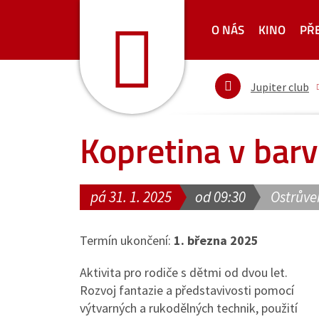
O NÁS
KINO
PŘ
Jupiter club
Kopretina v bar
pá 31. 1. 2025
od 09:30
Ostrůve
Termín ukončení:
1. března 2025
Aktivita pro rodiče s dětmi od dvou let.
Rozvoj fantazie a představivosti pomocí
výtvarných a rukodělných technik, použití