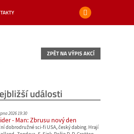
TAKTY
ZPĚT NA VÝPIS AKCÍ
ZPĚT NA VÝPIS AKCÍ
ejbližší události
srpna 2026 19:30
ider - Man: Zbrusu nový den
ní dobrodružné sci-fi USA, český dabing. Hrají