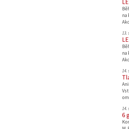
LE
Běh
na 
Ak
13.
LE
Běh
na 
Ak
14.
Tl
Ani
Vst
om
14.
6 
Kom
M. 