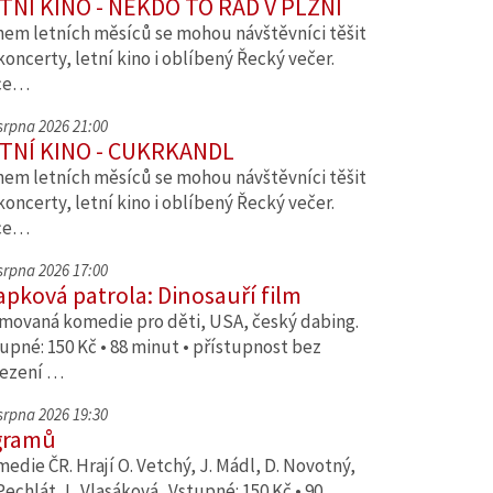
TNÍ KINO - NĚKDO TO RÁD V PLZNI
em letních měsíců se mohou návštěvníci těšit
koncerty, letní kino i oblíbený Řecký večer.
ce…
 srpna 2026 21:00
TNÍ KINO - CUKRKANDL
em letních měsíců se mohou návštěvníci těšit
koncerty, letní kino i oblíbený Řecký večer.
ce…
 srpna 2026 17:00
apková patrola: Dinosauří film
movaná komedie pro děti, USA, český dabing.
upné: 150 Kč • 88 minut • přístupnost bez
ezení …
 srpna 2026 19:30
gramů
edie ČR. Hrají O. Vetchý, J. Mádl, D. Novotný,
Pechlát, L. Vlasáková. Vstupné: 150 Kč • 90…