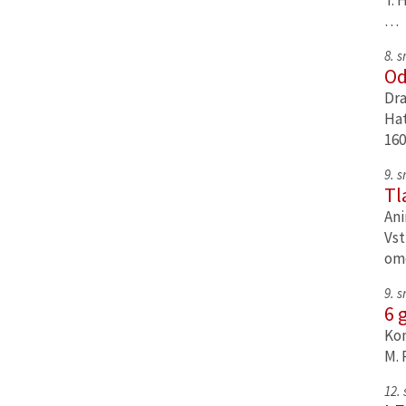
T. 
…
8. 
Od
Dra
Hat
160
9. 
Tl
Ani
Vst
om
9. 
6 
Kom
M. 
12.