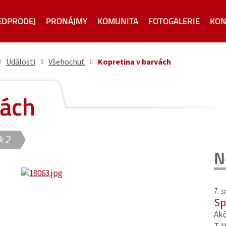
EDPRODEJ
PRONÁJMY
KOMUNITA
FOTOGALERIE
KON
Události
Všehochuť
Kopretina v barvách
vách
k 2
N
7. 
Sp
Akč