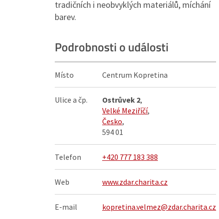
tradičních i neobvyklých materiálů, míchání
barev.
Podrobnosti o události
Místo
Centrum Kopretina
Ulice a čp.
Ostrůvek 2
,
Velké Meziříčí
,
Česko
,
594 01
Telefon
+420 777 183 388
Web
www.zdar.charita.cz
E-mail
kopretina.velmez@zdar.charita.cz