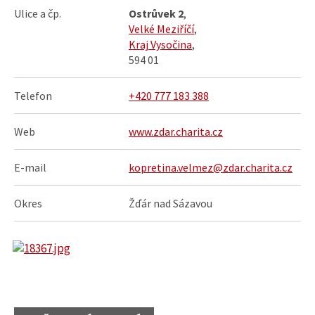
Ulice a čp.
Ostrůvek 2
,
Velké Meziříčí
,
Kraj Vysočina
,
594 01
Telefon
+420 777 183 388
Web
www.zdar.charita.cz
E-mail
kopretina.velmez@zdar.charita.cz
Okres
Žďár nad Sázavou