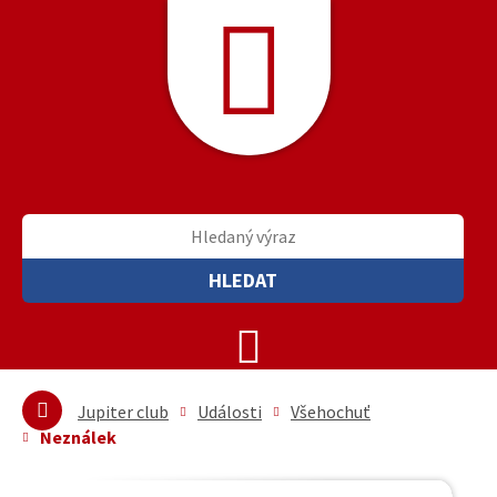
HLEDAT
Jupiter club
Události
Všehochuť
Neználek