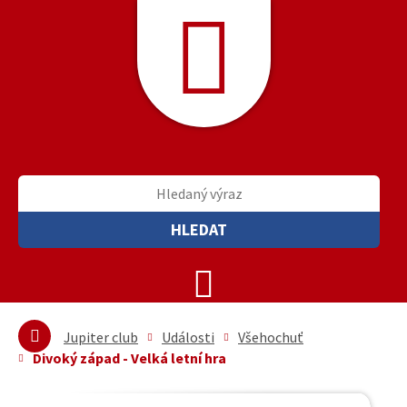
HLEDAT
Jupiter club
Události
Všehochuť
Divoký západ - Velká letní hra