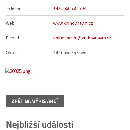
Telefon
+420 566 781 904
Web
www.knihovnavm.cz
E-mail
knihovnavm@knihovnavm.cz
Okres
Žďár nad Sázavou
ZPĚT NA VÝPIS AKCÍ
Nejbližší události