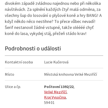
divokém západě zvládnou najednou nebo při několika
návštěvách. Za splnění každých čtyř malá odměna, za
všechny šup do losování o plyšové koně a hry BANG! A
když někdo něco nestihne? To přece vůbec nevadí!
Šerif nestanovil žádné vstupné, takže oléééé chyť
koně do lasa, vykydej stáj, přežeň stádo krav!
Podrobnosti o události
Kontaktní osoba
Lucie Kučerová
Místo
Městská knihovna Velké Meziříčí
Ulice a čp.
Poštovní 1392/22
,
Velké Meziříčí
,
Kraj Vysočina
,
594 01