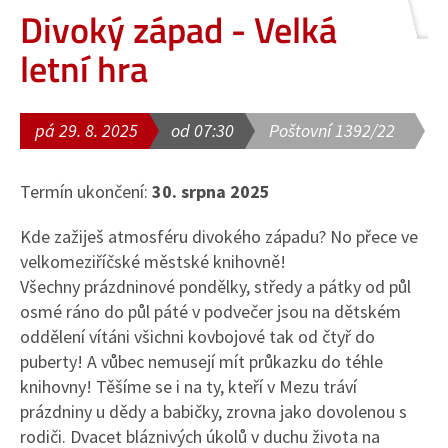
Divoký západ - Velká
letní hra
pá 29. 8. 2025
od 07:30
Poštovní 1392/22
Termín ukončení:
30. srpna 2025
Kde zažiješ atmosféru divokého západu? No přece ve
velkomeziříčské městské knihovně!
Všechny prázdninové pondělky, středy a pátky od půl
osmé ráno do půl páté v podvečer jsou na dětském
oddělení vítáni všichni kovbojové tak od čtyř do
puberty! A vůbec nemusejí mít průkazku do téhle
knihovny! Těšíme se i na ty, kteří v Mezu tráví
prázdniny u dědy a babičky, zrovna jako dovolenou s
rodiči. Dvacet bláznivých úkolů v duchu života na