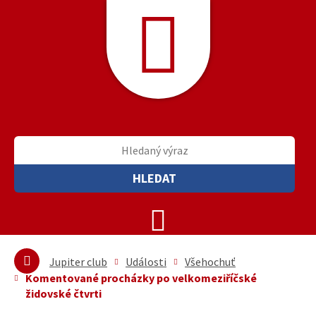
HLEDAT
Jupiter club
Události
Všehochuť
Komentované procházky po velkomeziříčské
židovské čtvrti