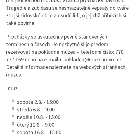
mít jedinečnou možnost v rámci procházky navštívit.
Tragédie a zub času se nesmazatelně vepsaly do tváře
zdejší židovské obce a osudů lidí, o jejichž příbězích si
také povíme.
Procházky se uskuteční v pevně stanovených
termínech a časech. Je nezbytné si je předem
rezervovat na pokladně muzea – telefonní číslo: 778
777 169 nebo na e-mailu: pokladna@muzeumvm.cz.
Detailní informace naleznete na webových stránkách
muzea.
-muz-
sobota 2.8. - 15:00
středa 6.8. - 9:00
neděle 10.8. - 15:00
úterý 12.8. - 9:00
sobota 16.8. - 15:00