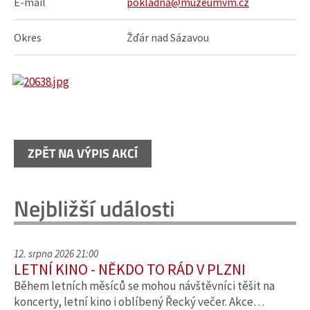
E-mail
pokladna@muzeumvm.cz
Okres
Žďár nad Sázavou
ZPĚT NA VÝPIS AKCÍ
Nejbližší události
12. srpna 2026 21:00
LETNÍ KINO - NĚKDO TO RÁD V PLZNI
Během letních měsíců se mohou návštěvníci těšit na
koncerty, letní kino i oblíbený Řecký večer. Akce…