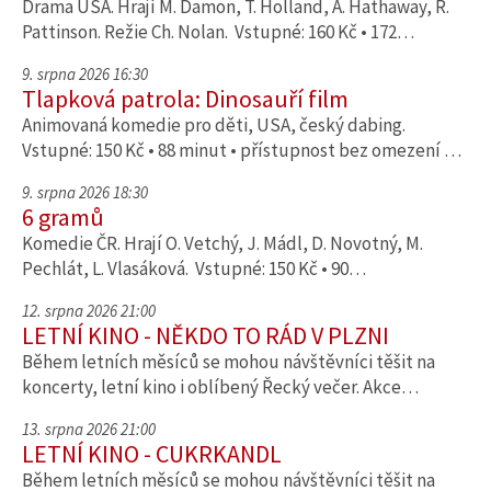
Drama USA. Hrají M. Damon, T. Holland, A. Hathaway, R.
Pattinson. Režie Ch. Nolan. Vstupné: 160 Kč • 172…
9. srpna 2026 16:30
Tlapková patrola: Dinosauří film
Animovaná komedie pro děti, USA, český dabing.
Vstupné: 150 Kč • 88 minut • přístupnost bez omezení …
9. srpna 2026 18:30
6 gramů
Komedie ČR. Hrají O. Vetchý, J. Mádl, D. Novotný, M.
Pechlát, L. Vlasáková. Vstupné: 150 Kč • 90…
12. srpna 2026 21:00
LETNÍ KINO - NĚKDO TO RÁD V PLZNI
Během letních měsíců se mohou návštěvníci těšit na
koncerty, letní kino i oblíbený Řecký večer. Akce…
13. srpna 2026 21:00
LETNÍ KINO - CUKRKANDL
Během letních měsíců se mohou návštěvníci těšit na