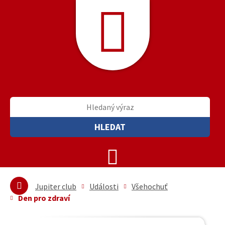
HLEDAT
Jupiter club
Události
Všehochuť
Den pro zdraví