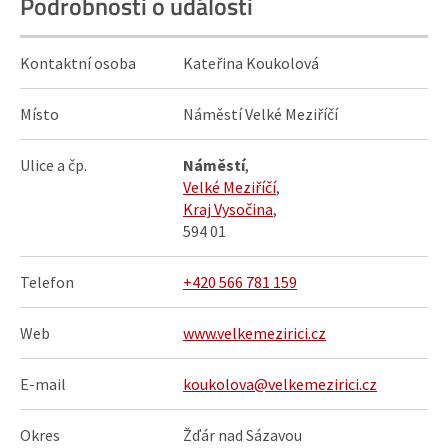
Podrobnosti o události
Kontaktní osoba
Kateřina Koukolová
Místo
Náměstí Velké Meziříčí
Ulice a čp.
Náměstí
,
Velké Meziříčí
,
Kraj Vysočina
,
594 01
Telefon
+420 566 781 159
Web
www.velkemezirici.cz
E-mail
koukolova@velkemezirici.cz
Okres
Žďár nad Sázavou