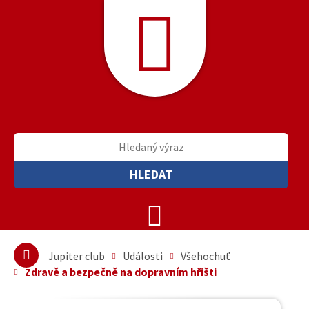
HLEDAT
Jupiter club
Události
Všehochuť
Zdravě a bezpečně na dopravním hřišti