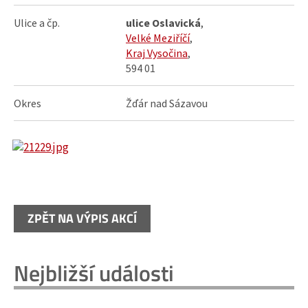
Ulice a čp.
ulice Oslavická
,
Velké Meziříčí
,
Kraj Vysočina
,
594 01
Okres
Žďár nad Sázavou
ZPĚT NA VÝPIS AKCÍ
Nejbližší události