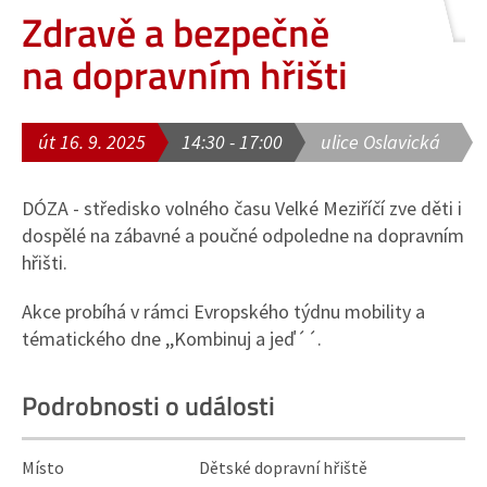
Zdravě a bezpečně
na dopravním hřišti
út 16. 9. 2025
14:30 - 17:00
ulice Oslavická
DÓZA - středisko volného času Velké Meziříčí zve děti i
dospělé na zábavné a poučné odpoledne na dopravním
hřišti.
Akce probíhá v rámci Evropského týdnu mobility a
tématického dne ,,Kombinuj a jeď´´.
Podrobnosti o události
Místo
Dětské dopravní hřiště