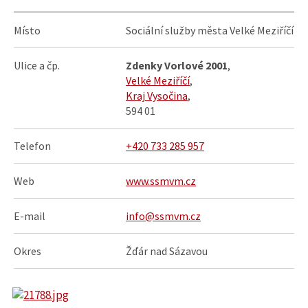
Místo
Sociální služby města Velké Meziříčí
Ulice a čp.
Zdenky Vorlové 2001
,
Velké Meziříčí
,
Kraj Vysočina
,
594 01
Telefon
+420 733 285 957
Web
www.ssmvm.cz
E-mail
info@ssmvm.cz
Okres
Žďár nad Sázavou