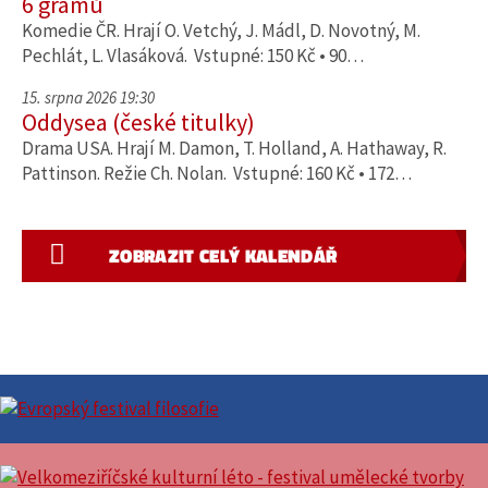
6 gramů
Komedie ČR. Hrají O. Vetchý, J. Mádl, D. Novotný, M.
Pechlát, L. Vlasáková. Vstupné: 150 Kč • 90…
15. srpna 2026 19:30
Oddysea (české titulky)
Drama USA. Hrají M. Damon, T. Holland, A. Hathaway, R.
Pattinson. Režie Ch. Nolan. Vstupné: 160 Kč • 172…
ZOBRAZIT CELÝ KALENDÁŘ