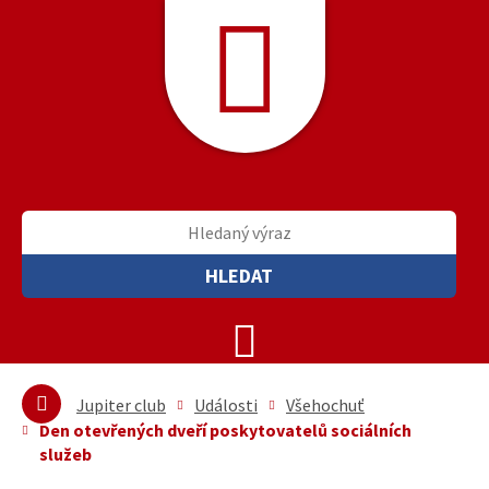
HLEDAT
Jupiter club
Události
Všehochuť
Den otevřených dveří poskytovatelů sociálních
služeb