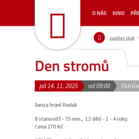
O NÁS
KINO
PŘ
Jupiter club
Den stromů
pá 14. 11. 2025
od 09:00
Ostrův
Senza hraní Raduli
8 stanovišť - 75 min., 12 dětí - 1 - 4 roky.
Cena 270 Kč