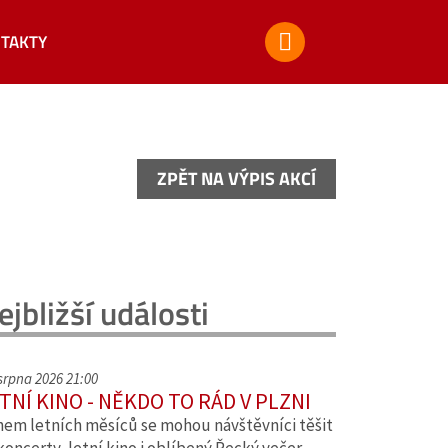
TAKTY
ZPĚT NA VÝPIS AKCÍ
ZPĚT NA VÝPIS AKCÍ
ejbližší události
 srpna 2026 21:00
TNÍ KINO - NĚKDO TO RÁD V PLZNI
em letních měsíců se mohou návštěvníci těšit