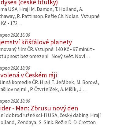
dysea (české titulky)
ma USA. Hrají M. Damon, T. Holland, A.
haway, R. Pattinson. Režie Ch. Nolan. Vstupné:
 Kč • 172…
 srpna 2026 16:30
jemství křišťálové planety
movaný film ČR. Vstupné: 140 Kč • 97 minut •
stupnost bez omezení Nový svět. Noví…
 srpna 2026 18:30
volená v Českém ráji
inná komedie ČR. Hrají T. Jeřábek, M. Borová,
Rašilov nejml., P. Čtvrtníček, A. Mišík, J.…
 srpna 2026 18:00
ider - Man: Zbrusu nový den
ní dobrodružné sci-fi USA, český dabing. Hrají
Holland, Zendaya, S. Sink. Režie D. D. Cretton.