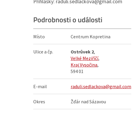
Přihlášky: raduli.sedlackova@gmail.com
Podrobnosti o události
Místo
Centrum Kopretina
Ulice a čp.
Ostrůvek 2
,
Velké Meziříčí
,
Kraj Vysočina
,
594 01
E-mail
raduli.sedlackova@gmail.com
Okres
Žďár nad Sázavou