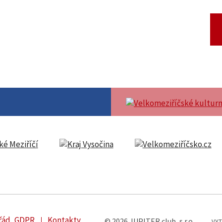
 řád, GDPR
Kontakty
© 2026 JUPITER club, s.r.o.
VYT