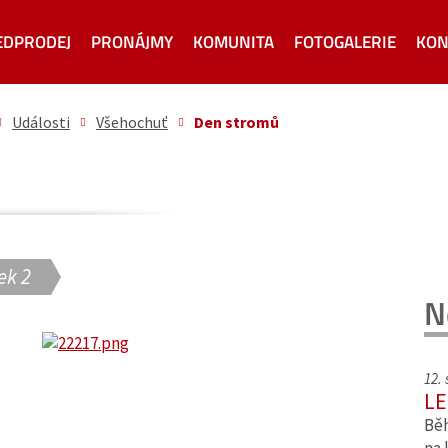
EDPRODEJ
PRONÁJMY
KOMUNITA
FOTOGALERIE
KON
Události
Všehochuť
Den stromů
ek 2
N
12.
LE
Běh