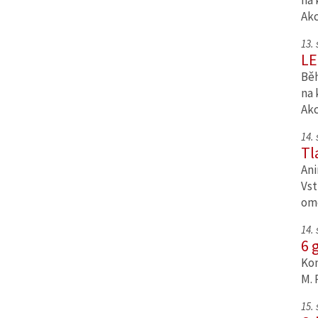
na 
Ak
13.
LE
Běh
na 
Ak
14.
Tl
Ani
Vst
om
14.
6 
Kom
M. 
15.