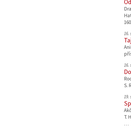
Od
Dra
Hat
160
16.
Ta
Ani
pří
16.
Do
Rod
S. 
19.
Sp
Akč
T. 
…