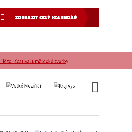
ZOBRAZIT CELÝ KALENDÁŘ
VOŘENO V XART.CZ