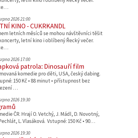
koncerty, letní kino i oblíbený Řecký večer.
ce…
 srpna 2026 21:00
TNÍ KINO - CUKRKANDL
em letních měsíců se mohou návštěvníci těšit
koncerty, letní kino i oblíbený Řecký večer.
ce…
 srpna 2026 17:00
apková patrola: Dinosauří film
movaná komedie pro děti, USA, český dabing.
upné: 150 Kč • 88 minut • přístupnost bez
ezení …
 srpna 2026 19:30
gramů
edie ČR. Hrají O. Vetchý, J. Mádl, D. Novotný,
Pechlát, L. Vlasáková. Vstupné: 150 Kč • 90…
 srpna 2026 19:30