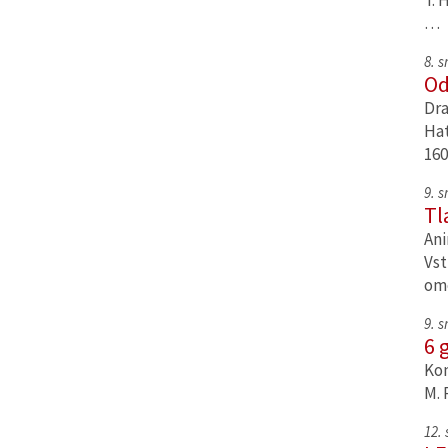
T. 
…
8. 
Od
Dra
Hat
160
9. 
Tl
Ani
Vst
om
9. 
6 
Kom
M. 
12.