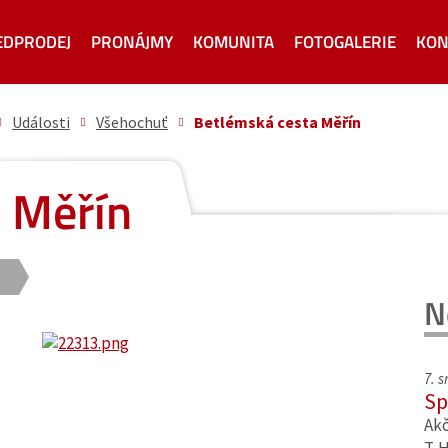
EDPRODEJ
PRONÁJMY
KOMUNITA
FOTOGALERIE
KON
Události
Všehochuť
Betlémská cesta Měřín
 Měřín
N
7. 
Sp
Akč