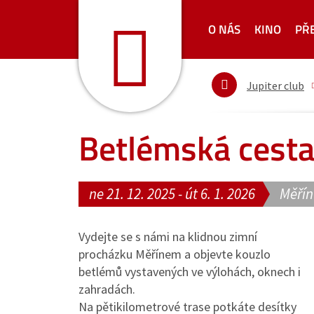
O NÁS
KINO
PŘ
Jupiter club
Betlémská cesta
ne 21. 12. 2025 - út 6. 1. 2026
Měřín
Vydejte se s námi na klidnou zimní
procházku Měřínem a objevte kouzlo
betlémů vystavených ve výlohách, oknech i
zahradách.
Na pětikilometrové trase potkáte desítky