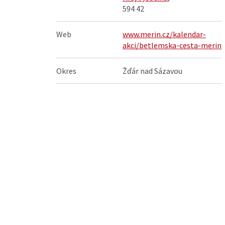
594 42
Web
www.merin.cz/kalendar-
akci/betlemska-cesta-merin
Okres
Žďár nad Sázavou