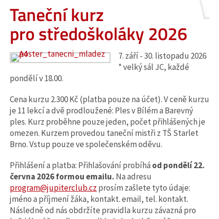
Taneční kurz
pro středoškoláky 2026
7. září - 30. listopadu 2026
* velký sál JC, každé
pondělí v 18.00.
Cena kurzu 2.300 Kč (platba pouze na účet). V ceně kurzu
je 11 lekcí a dvě prodloužené: Ples v Bílém a Barevný
ples. Kurz proběhne pouze jeden, počet přihlášených je
omezen. Kurzem provedou taneční mistři z TŠ Starlet
Brno. Vstup pouze ve společenském oděvu.
Přihlášení a platba: Přihlašování probíhá
od pondělí 22.
června 2026 formou emailu.
Na adresu
program@jupiterclub.cz
prosím zašlete tyto údaje:
jméno a příjmení žáka, kontakt. email, tel. kontakt.
Následně od nás obdržíte pravidla kurzu závazná pro