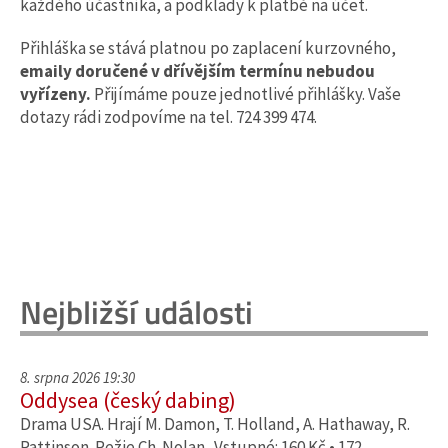
každého účastníka, a podklady k platbě na účet.
Přihláška se stává platnou po zaplacení kurzovného,
emaily doručené v dřívějším termínu nebudou
vyřízeny.
Přijímáme pouze jednotlivé přihlášky. Vaše
dotazy rádi zodpovíme na tel. 724 399 474.
Nejbližší události
8. srpna 2026 19:30
Oddysea (český dabing)
Drama USA. Hrají M. Damon, T. Holland, A. Hathaway, R.
Pattinson. Režie Ch. Nolan. Vstupné: 160 Kč • 172…