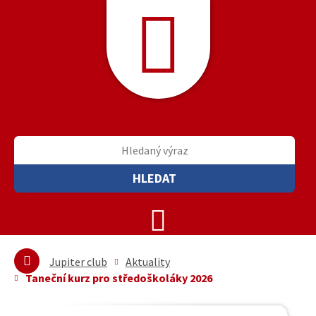
HLEDAT
Jupiter club
Aktuality
Taneční kurz pro středoškoláky 2026