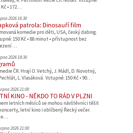
haway, R. Pattinson. Režie Ch. Nolan. Vstupné:
 Kč • 172…
srpna 2026 16:30
apková patrola: Dinosauří film
movaná komedie pro děti, USA, český dabing.
upné: 150 Kč • 88 minut • přístupnost bez
ezení …
srpna 2026 18:30
gramů
edie ČR. Hrají O. Vetchý, J. Mádl, D. Novotný,
Pechlát, L. Vlasáková. Vstupné: 150 Kč • 90…
 srpna 2026 21:00
TNÍ KINO - NĚKDO TO RÁD V PLZNI
em letních měsíců se mohou návštěvníci těšit
koncerty, letní kino i oblíbený Řecký večer.
ce…
 srpna 2026 21:00