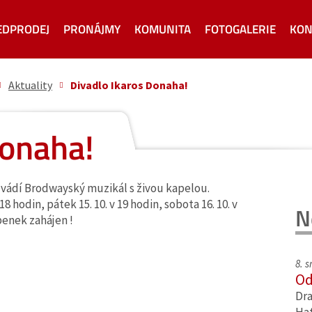
EDPRODEJ
PRONÁJMY
KOMUNITA
FOTOGALERIE
KON
Aktuality
Divadlo Ikaros Donaha!
Donaha!
uvádí Brodwayský muzikál s živou kapelou.
 18 hodin, pátek 15. 10. v 19 hodin, sobota 16. 10. v
N
upenek zahájen !
8. 
Od
Dra