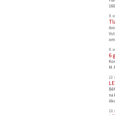
Hat
160
9. 
Tl
Ani
Vst
om
9. 
6 
Kom
M. 
12.
LE
Běh
na 
Ak
13.