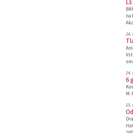
LE
Běh
na 
Ak
14.
Tl
Ani
Vst
om
14.
6 
Kom
M. 
15.
Od
Dra
Hat
160