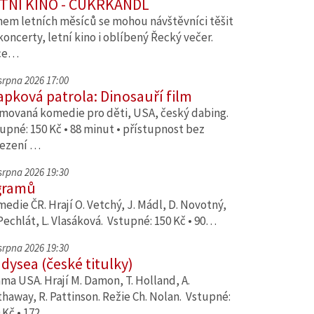
TNÍ KINO - CUKRKANDL
em letních měsíců se mohou návštěvníci těšit
koncerty, letní kino i oblíbený Řecký večer.
ce…
 srpna 2026 17:00
apková patrola: Dinosauří film
movaná komedie pro děti, USA, český dabing.
upné: 150 Kč • 88 minut • přístupnost bez
ezení …
 srpna 2026 19:30
gramů
edie ČR. Hrají O. Vetchý, J. Mádl, D. Novotný,
Pechlát, L. Vlasáková. Vstupné: 150 Kč • 90…
 srpna 2026 19:30
dysea (české titulky)
ma USA. Hrají M. Damon, T. Holland, A.
haway, R. Pattinson. Režie Ch. Nolan. Vstupné:
 Kč • 172…