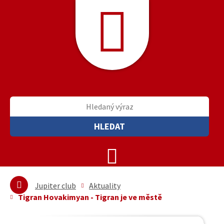
HLEDAT
Jupiter club
Aktuality
Tigran Hovakimyan - Tigran je ve městě