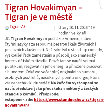
Tigran Hovakimyan -
Tigran je ve městě
Úterý 10. 11. 2026 * 19
hodin * velký sál
JC.
Tigran Hovakimyan
pochází z Arménie, mluví
čtyřmi jazyky a za sebou má pestrou škálu životních i
pracovních zkušeností. Než zakotvil u stand-up comedy,
vyzkoušel řadu zaměstnání a působil jako amatérský
herec v dětském divadle. Právě tam se naučil vnímat
publikum, reagovat na jeho energii a přirozeně pracovat
s humorem. Čeká vás večer plný originálního humoru,
osobitých postřehů, nečekaných point a energie, která
vás nenechá v klidu sedět!
Na každém vystoupení se
navíc představí jako předskokan některý z českých
stand-up komiků. Předprodej
vstupenek zde:
https://www.standupshow.cz/tigran-
hovakimyan/